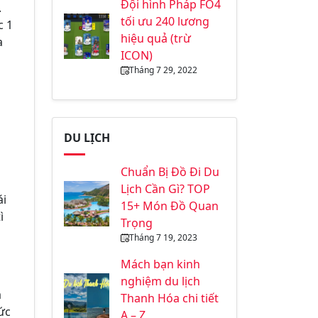
Đội hình Pháp FO4
.
tối ưu 240 lương
c 1
hiệu quả (trừ
a
ICON)
1
Tháng 7 29, 2022
DU LỊCH
Chuẩn Bị Đồ Đi Du
Lịch Cần Gì? TOP
ái
15+ Món Đồ Quan
ì
Trọng
Tháng 7 19, 2023
Mách bạn kinh
nghiệm du lịch
a
Thanh Hóa chi tiết
ức
A – Z