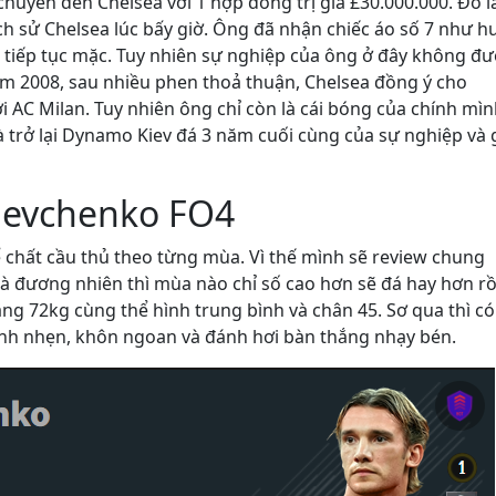
uyển đến Chelsea với 1 hợp đồng trị giá £30.000.000. Đó l
ch sử Chelsea lúc bấy giờ. Ông đã nhận chiếc áo số 7 như h
 tiếp tục mặc. Tuy nhiên sự nghiệp của ông ở đây không đ
ăm 2008, sau nhiều phen thoả thuận, Chelsea đồng ý cho
ới AC Milan. Tuy nhiên ông chỉ còn là cái bóng của chính mìn
 trở lại Dynamo Kiev đá 3 năm cuối cùng của sự nghiệp và g
hevchenko FO4
ể chất cầu thủ theo từng mùa. Vì thế mình sẽ review chung
 Và đương nhiên thì mùa nào chỉ số cao hơn sẽ đá hay hơn rồ
g 72kg cùng thể hình trung bình và chân 45. Sơ qua thì có
anh nhẹn, khôn ngoan và đánh hơi bàn thắng nhạy bén.