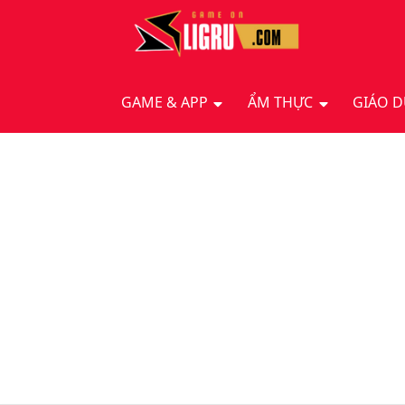
GAME & APP
ẨM THỰC
GIÁO 