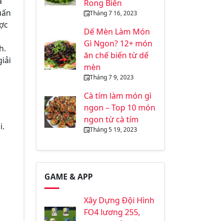
à
Rong Biển
uấn
Tháng 7 16, 2023
ược
Dế Mèn Làm Món
Gì Ngon? 12+ món
h.
ăn chế biến từ dế
iải
mèn
Tháng 7 9, 2023
Cà tím làm món gì
ngon – Top 10 món
ngon từ cà tím
i.
Tháng 5 19, 2023
GAME & APP
Xây Dựng Đội Hình
FO4 lương 255,