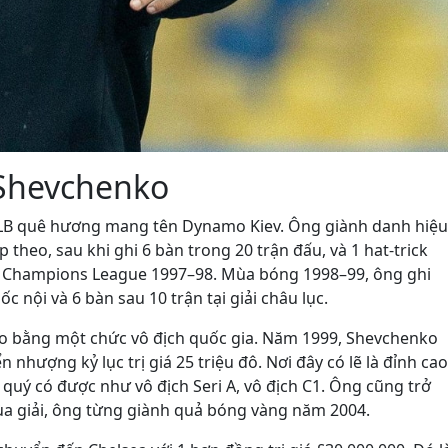
Shevchenko
CLB quê hương mang tên Dynamo Kiev. Ông giành danh hiệu
 theo, sau khi ghi 6 bàn trong 20 trận đấu, và 1 hat-trick
ại Champions League 1997–98. Mùa bóng 1998–99, ông ghi
c nội và 6 bàn sau 10 trận tại giải châu lục.
o bằng một chức vô địch quốc gia. Năm 1999, Shevchenko
nhượng kỷ lục trị giá 25 triệu đô. Nơi đây có lẽ là đỉnh ca
quý có được như vô địch Seri A, vô địch C1. Ông cũng trở
 mùa giải, ông từng giành quả bóng vàng năm 2004.