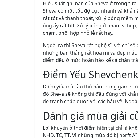
Hiệu suất ghi bàn của Sheva ở trong tựa
Sheva có một tốc độ cực nhanh và khả nă
rất tốt và thanh thoát, xử lý bóng mềm mại
ông ấy rất tốt. Xử lý bóng ở phạm vi hẹp
chạm, phối hợp nhỏ lẻ rất hay.
Ngoài ra thì Sheva rất nghệ sĩ, với chỉ s
những bàn thắng rất hoa mĩ và đẹp mắt. 
điểm đều ở mức hoàn hảo kể cả chân trái 
Điểm Yếu Shevchen
Điểm yếu mà cầu thủ nào trong game cũn
đó Sheva sẽ không thi đấu đúng với khả
đè tranh chấp được với các hậu vệ. Ngoà
Đánh giá mùa giải c
Lời khuyên ở thời điểm hiện tại chỉ là 
NHD, TC, TT. Vì những mùa đó bị nerft AI