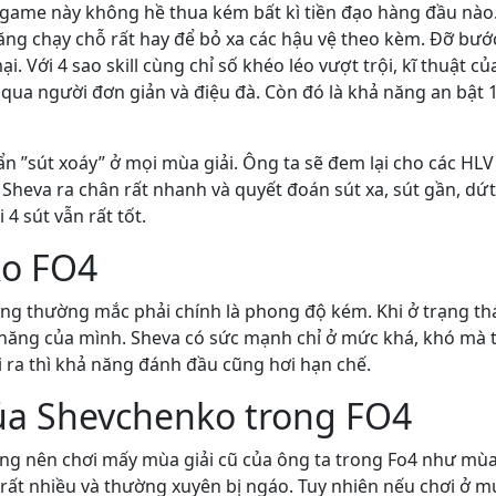
 game này không hề thua kém bất kì tiền đạo hàng đầu nào
ng chạy chỗ rất hay để bỏ xa các hậu vệ theo kèm. Đỡ bướ
. Với 4 sao skill cùng chỉ số khéo léo vượt trội, kĩ thuật củ
, qua người đơn giản và điệu đà. Còn đó là khả năng an bật 
ố ẩn ”sút xoáy” ở mọi mùa giải. Ông ta sẽ đem lại cho các HLV
Sheva ra chân rất nhanh và quyết đoán sút xa, sút gần, dứt
4 sút vẫn rất tốt.
ko FO4
g thường mắc phải chính là phong độ kém. Khi ở trạng th
 năng của mình. Sheva có sức mạnh chỉ ở mức khá, khó mà t
i ra thì khả năng đánh đầu cũng hơi hạn chế.
ủa Shevchenko trong FO4
không nên chơi mấy mùa giải cũ của ông ta trong Fo4 như mù
 rất nhiều và thường xuyên bị ngáo. Tuy nhiên nếu chơi ở m