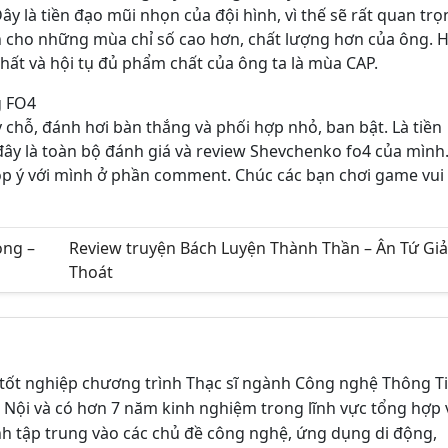
y là tiền đạo mũi nhọn của đội hình, vì thế sẽ rất quan trọ
n cho những mùa chỉ số cao hơn, chất lượng hơn của ông. 
hất và hội tụ đủ phẩm chất của ông ta là mùa CAP.
g FO4
 chỗ, đánh hơi bàn thắng và phối hợp nhỏ, ban bật. Là tiền
đây là toàn bộ đánh giá và review Shevchenko fo4 của mình
óp ý với mình ở phần comment. Chúc các bạn chơi game vui 
ong –
Review truyện Bách Luyện Thành Thần – Ân Tứ Giả
Thoát
tốt nghiệp chương trình Thạc sĩ ngành Công nghệ Thông T
 Nội và có hơn 7 năm kinh nghiệm trong lĩnh vực tổng hợp 
nh tập trung vào các chủ đề công nghệ, ứng dụng di động,