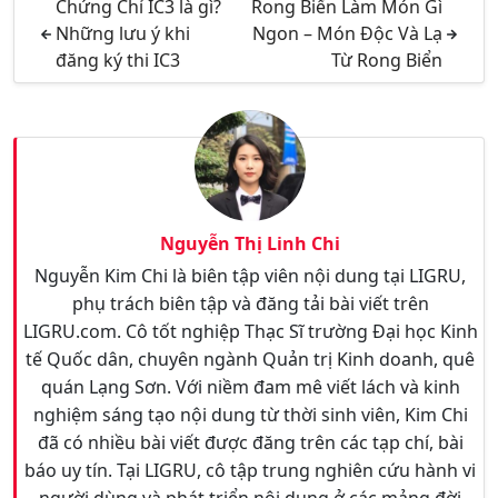
Chứng Chỉ IC3 là gì?
Rong Biển Làm Món Gì
Những lưu ý khi
Ngon – Món Độc Và Lạ
đăng ký thi IC3
Từ Rong Biển
Nguyễn Thị Linh Chi
Nguyễn Kim Chi là biên tập viên nội dung tại LIGRU,
phụ trách biên tập và đăng tải bài viết trên
LIGRU.com. Cô tốt nghiệp Thạc Sĩ trường Đại học Kinh
tế Quốc dân, chuyên ngành Quản trị Kinh doanh, quê
quán Lạng Sơn. Với niềm đam mê viết lách và kinh
nghiệm sáng tạo nội dung từ thời sinh viên, Kim Chi
đã có nhiều bài viết được đăng trên các tạp chí, bài
báo uy tín. Tại LIGRU, cô tập trung nghiên cứu hành vi
người dùng và phát triển nội dung ở các mảng đời