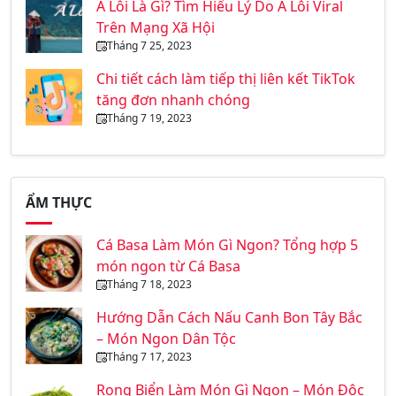
À Lôi Là Gì? Tìm Hiểu Lý Do À Lôi Viral
Trên Mạng Xã Hội
Tháng 7 25, 2023
Chi tiết cách làm tiếp thị liên kết TikTok
tăng đơn nhanh chóng
Tháng 7 19, 2023
ẨM THỰC
Cá Basa Làm Món Gì Ngon? Tổng hợp 5
món ngon từ Cá Basa
Tháng 7 18, 2023
Hướng Dẫn Cách Nấu Canh Bon Tây Bắc
– Món Ngon Dân Tộc
Tháng 7 17, 2023
Rong Biển Làm Món Gì Ngon – Món Độc