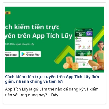
Cách kiếm tiền trực tuyến trên App Tích Lũy đơn
giản, nhanh chóng và tiện lợi
App Tích Lũy là gì? Làm thế nào để đăng ký và kiếm
tiền với ứng dụng này?… Đây...