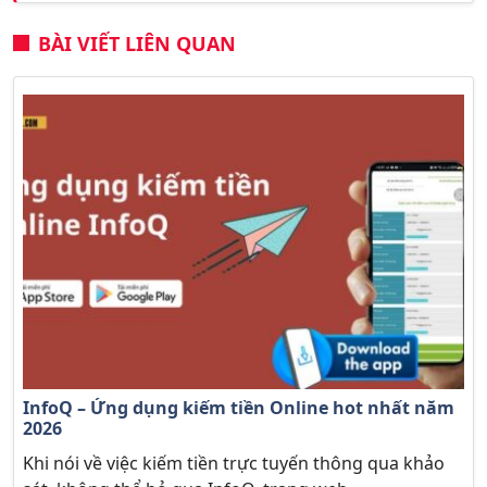
BÀI VIẾT LIÊN QUAN
InfoQ – Ứng dụng kiếm tiền Online hot nhất năm
2026
Khi nói về việc kiếm tiền trực tuyến thông qua khảo