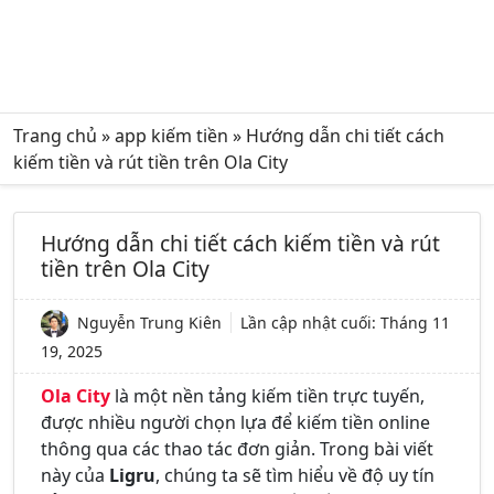
Trang chủ
»
app kiếm tiền
»
Hướng dẫn chi tiết cách
kiếm tiền và rút tiền trên Ola City
Hướng dẫn chi tiết cách kiếm tiền và rút
tiền trên Ola City
Nguyễn Trung Kiên
Lần cập nhật cuối:
Tháng 11
19, 2025
Ola City
là một nền tảng kiếm tiền trực tuyến,
được nhiều người chọn lựa để kiếm tiền online
thông qua các thao tác đơn giản. Trong bài viết
này của
Ligru
, chúng ta sẽ tìm hiểu về độ uy tín