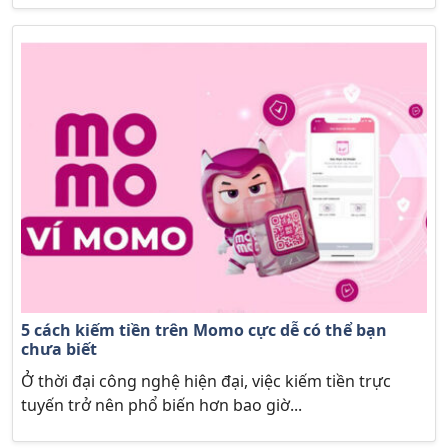
5 cách kiếm tiền trên Momo cực dễ có thể bạn
chưa biết
Ở thời đại công nghệ hiện đại, việc kiếm tiền trực
tuyến trở nên phổ biến hơn bao giờ...