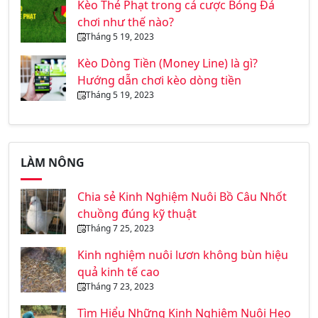
Kèo Thẻ Phạt trong cá cược Bóng Đá
chơi như thế nào?
Tháng 5 19, 2023
Kèo Dòng Tiền (Money Line) là gì?
Hướng dẫn chơi kèo dòng tiền
Tháng 5 19, 2023
LÀM NÔNG
Chia sẻ Kinh Nghiệm Nuôi Bồ Câu Nhốt
chuồng đúng kỹ thuật
Tháng 7 25, 2023
Kinh nghiệm nuôi lươn không bùn hiệu
quả kinh tế cao
Tháng 7 23, 2023
Tìm Hiểu Những Kinh Nghiệm Nuôi Heo