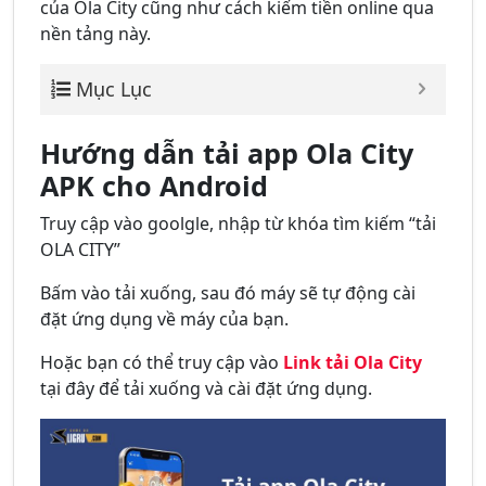
của Ola City cũng như cách kiếm tiền online qua
nền tảng này.
Mục Lục
Hướng dẫn tải app Ola City
APK cho Android
Truy cập vào goolgle, nhập từ khóa tìm kiếm “tải
OLA CITY”
Bấm vào tải xuống, sau đó máy sẽ tự động cài
đặt ứng dụng về máy của bạn.
Hoặc bạn có thể truy cập vào
Link tải Ola City
tại đây để tải xuống và cài đặt ứng dụng.