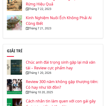
Rừng Hiệu Quả
Tháng 7 22, 2023
Kinh Nghiệm Nuôi Ếch Không Phải Ai
Cũng Biết
Tháng 7 21, 2023
GIẢI TRÍ
Chúc anh đài trọng sinh gặp lại mã văn
tài – Review cực phẩm hay
Tháng 1 20, 2026
Review 300 năm không gặp thượng tiên:
Có hay như lời đồn?
Tháng 10 20, 2025
Cách nhắn tin làm quen với con gái gây