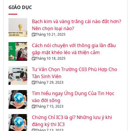
GIÁO DỤC
Bạch kim và vàng trắng cái nào đắt hơn?
Nên chọn loại nào?
Tháng 10 21, 2025
Cách nói chuyện với thông gia lần đầu
gặp mặt khéo léo và thiện cảm
Tháng 10 18, 2025
Tư Vấn Chọn Trường C03 Phù Hợp Cho
Tân Sinh Viên
Tháng 7 29, 2023
Tìm hiểu ngay Ứng Dụng Của Tin Học
vào đời sống
Tháng 7 15, 2023
Chứng Chỉ IC3 là gì? Những lưu ý khi
đăng ký thi IC3
Tháng 7 13, 2023