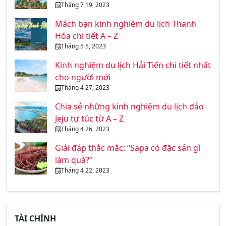
Tháng 7 19, 2023
Mách bạn kinh nghiệm du lịch Thanh
Hóa chi tiết A – Z
Tháng 5 5, 2023
Kinh nghiệm du lịch Hải Tiến chi tiết nhất
cho người mới
Tháng 4 27, 2023
Chia sẻ những kinh nghiệm du lịch đảo
Jeju tự túc từ A – Z
Tháng 4 26, 2023
Giải đáp thắc mắc: “Sapa có đặc sản gì
làm quà?”
Tháng 4 22, 2023
TÀI CHÍNH