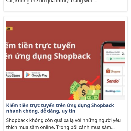
sát, không thể bỏ qua InfoQ, trang web...
Kiếm tiền trực tuyến trên ứng dụng Shopback
nhanh chóng, dễ dàng, uy tín
Shopback không còn quá xa lạ với những người yêu
thích mua sắm online. Trong bối cảnh mua sắm...