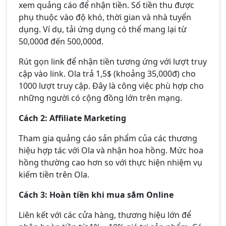
xem quảng cáo để nhận tiền. Số tiền thu được
phụ thuộc vào độ khó, thời gian và nhà tuyển
dụng. Ví dụ, tải ứng dụng có thể mang lại từ
50,000đ đến 500,000đ.
Rút gọn link để nhận tiền tương ứng với lượt truy
cập vào link. Ola trả 1,5$ (khoảng 35,000đ) cho
1000 lượt truy cập. Đây là công việc phù hợp cho
những người có cộng đồng lớn trên mạng.
Cách 2: Affiliate Marketing
Tham gia quảng cáo sản phẩm của các thương
hiệu hợp tác với Ola và nhận hoa hồng. Mức hoa
hồng thường cao hơn so với thực hiện nhiệm vụ
kiếm tiền trên Ola.
Cách 3: Hoàn tiền khi mua sắm Online
Liên kết với các cửa hàng, thương hiệu lớn để