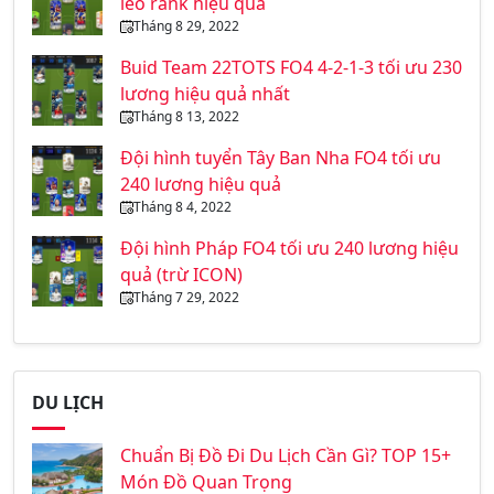
leo rank hiệu quả
Tháng 8 29, 2022
Buid Team 22TOTS FO4 4-2-1-3 tối ưu 230
lương hiệu quả nhất
Tháng 8 13, 2022
Đội hình tuyển Tây Ban Nha FO4 tối ưu
240 lương hiệu quả
Tháng 8 4, 2022
Đội hình Pháp FO4 tối ưu 240 lương hiệu
quả (trừ ICON)
Tháng 7 29, 2022
DU LỊCH
Chuẩn Bị Đồ Đi Du Lịch Cần Gì? TOP 15+
Món Đồ Quan Trọng