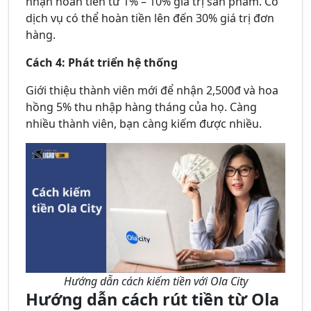
nhận hoàn tiền từ 1% – 10% giá trị sản phẩm. Có
dịch vụ có thể hoàn tiền lên đến 30% giá trị đơn
hàng.
Cách 4: Phát triển hệ thống
Giới thiệu thành viên mới để nhận 2,500đ và hoa
hồng 5% thu nhập hàng tháng của họ. Càng
nhiều thành viên, bạn càng kiếm được nhiều.
Hướng dẫn cách kiếm tiền với Ola City
Hướng dẫn cách rút tiền từ Ola