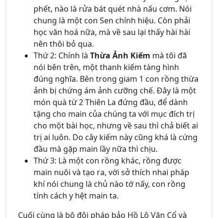
phết, nào là rửa bát quét nhà nấu cơm. Nói
chung là một con Sen chính hiệu. Còn phải
học văn hoá nữa, mà về sau lại thấy hài hài
nên thôi bỏ qua.
Thứ 2: Chính là
Thừa Ảnh Kiếm
mà tôi đã
nói bên trên, một thanh kiếm tàng hình
đúng nghĩa. Bên trong giam 1 con rồng thừa
ảnh bị chứng ám ảnh cưỡng chế. Đây là một
món quà từ 2 Thiên La đứng đầu, để dành
tặng cho main của chúng ta với mục đích trị
cho một bài học, nhưng về sau thì chả biết ai
trị ai luôn. Do cây kiếm này cũng khá là cứng
đầu mà gặp main lầy nữa thì chịu.
Thứ 3: Là một con rồng khác, rồng được
main nuôi và tạo ra, với sở thích nhai pháp
khí nói chung là chủ nào tớ nấy, con rồng
tính cách y hệt main ta.
Cuối cùng là bộ đôi pháp bảo Hồ Lô Vặn Cổ và