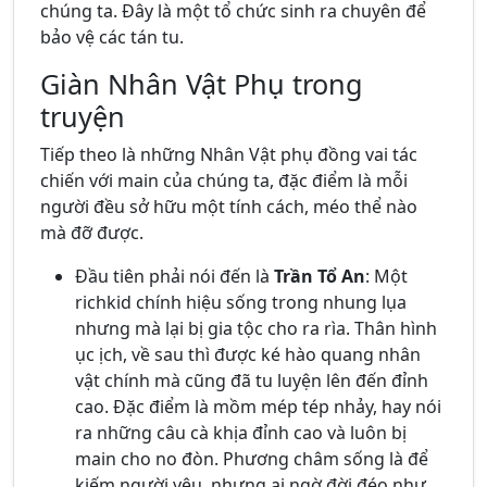
chúng ta. Đây là một tổ chức sinh ra chuyên để
bảo vệ các tán tu.
Giàn Nhân Vật Phụ trong
truyện
Tiếp theo là những Nhân Vật phụ đồng vai tác
chiến với main của chúng ta, đặc điểm là mỗi
người đều sở hữu một tính cách, méo thể nào
mà đỡ được.
Đầu tiên phải nói đến là
Trần Tổ An
: Một
richkid chính hiệu sống trong nhung lụa
nhưng mà lại bị gia tộc cho ra rìa. Thân hình
ục ịch, về sau thì được ké hào quang nhân
vật chính mà cũng đã tu luyện lên đến đỉnh
cao. Đặc điểm là mồm mép tép nhảy, hay nói
ra những câu cà khịa đỉnh cao và luôn bị
main cho no đòn. Phương châm sống là để
kiếm người yêu, nhưng ai ngờ đời đéo như