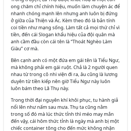
ong chăm chỉ chính hiệu, muốn làm chuyện ác để
nhanh chóng mạnh lên nhưng anh luôn bị đứng
ở giữa của Thiện và Ác. Kèm theo đó là bản tính
coi tiền như mạng sống. Làm tất cả mọi thứ chỉ vì
tiền, đến cái Slogan khẩu hiệu của đội quân mà
anh cầm đầu còn cái tên là “Thoát Nghèo Làm
Giàu” cơ mà.
Bên cạnh anh có một đứa em gái tên là Tiểu Ngư,
mà không phải em gái ruột. Chả là 2 người quen
nhau từ trong cô nhi viện đi ra, âu cũng là lương
duyên từ tiền kiếp nên giờ Tiểu Ngư này luôn
luôn bám theo Lã Thụ này.
Trong thời đại nguyên khí khôi phục, tu hành giả
nổi lên như nấm sau mưa. Thụ ta cũng nằm
trong số đó mà lúc thức tỉnh thì méo may mắn
đến vậy, cái hôm thức tỉnh là ngày mà anh bị một
chiếc container tông cho đến mức không nhận