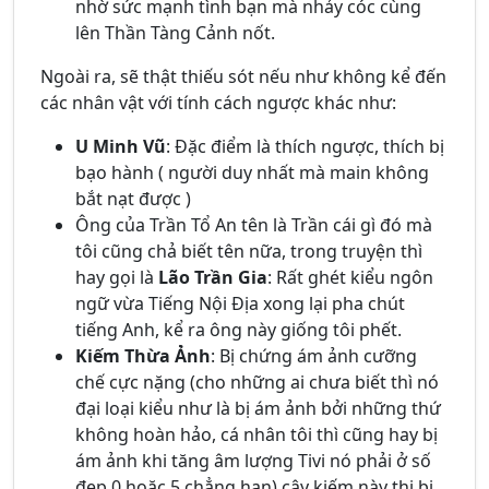
nhờ sức mạnh tình bạn mà nhảy cóc cùng
lên Thần Tàng Cảnh nốt.
Ngoài ra, sẽ thật thiếu sót nếu như không kể đến
các nhân vật với tính cách ngược khác như:
U Minh Vũ
: Đặc điểm là thích ngược, thích bị
bạo hành ( người duy nhất mà main không
bắt nạt được )
Ông của Trần Tổ An tên là Trần cái gì đó mà
tôi cũng chả biết tên nữa, trong truyện thì
hay gọi là
Lão Trần Gia
: Rất ghét kiểu ngôn
ngữ vừa Tiếng Nội Địa xong lại pha chút
tiếng Anh, kể ra ông này giống tôi phết.
Kiếm Thừa Ảnh
: Bị chứng ám ảnh cưỡng
chế cực nặng (cho những ai chưa biết thì nó
đại loại kiểu như là bị ám ảnh bởi những thứ
không hoàn hảo, cá nhân tôi thì cũng hay bị
ám ảnh khi tăng âm lượng Tivi nó phải ở số
đẹp 0 hoặc 5 chẳng hạn) cây kiếm này thị bị