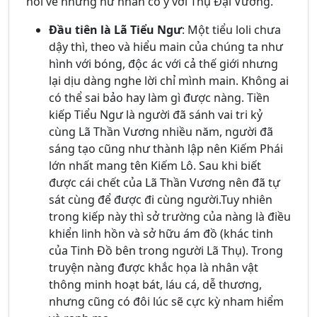
nói về những nữ nhân có ý với Thụ Đại Vương.
Đầu tiên là Lã Tiểu Ngư
: Một tiểu loli chưa
dậy thì, theo và hiểu main của chúng ta như
hình với bóng, độc ác với cả thế giới nhưng
lại dịu dàng nghe lời chỉ mình main. Không ai
có thể sai bảo hay làm gì được nàng. Tiền
kiếp Tiểu Ngư là người đã sánh vai tri kỷ
cùng Lã Thần Vương nhiều năm, người đã
sáng tạo cũng như thành lập nên Kiếm Phái
lớn nhất mang tên Kiếm Lô. Sau khi biết
được cái chết của Lã Thần Vương nên đã tự
sát cùng để được đi cùng người.Tuy nhiên
trong kiếp này thì sở trường của nàng là điều
khiển linh hồn và sở hữu ám đồ (khác tinh
của Tinh Đồ bên trong người Lã Thụ). Trong
truyện nàng được khắc họa là nhân vật
thông minh hoạt bát, láu cá, dễ thương,
nhưng cũng có đôi lúc sẽ cực kỳ nham hiểm