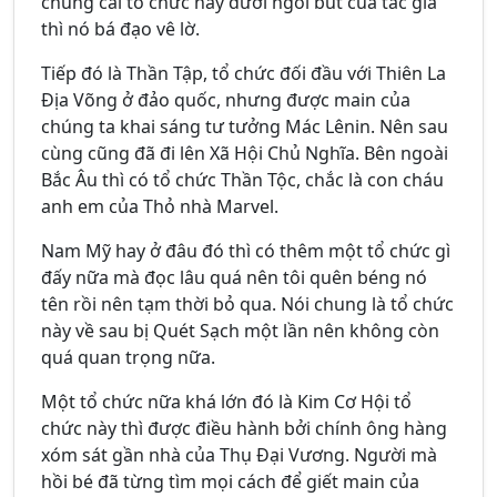
chung cái tổ chức này dưới ngòi bút của tác giả
thì nó bá đạo vê lờ.
Tiếp đó là Thần Tập, tổ chức đối đầu với Thiên La
Địa Võng ở đảo quốc, nhưng được main của
chúng ta khai sáng tư tưởng Mác Lênin. Nên sau
cùng cũng đã đi lên Xã Hội Chủ Nghĩa. Bên ngoài
Bắc Âu thì có tổ chức Thần Tộc, chắc là con cháu
anh em của Thỏ nhà Marvel.
Nam Mỹ hay ở đâu đó thì có thêm một tổ chức gì
đấy nữa mà đọc lâu quá nên tôi quên béng nó
tên rồi nên tạm thời bỏ qua. Nói chung là tổ chức
này về sau bị Quét Sạch một lần nên không còn
quá quan trọng nữa.
Một tổ chức nữa khá lớn đó là Kim Cơ Hội tổ
chức này thì được điều hành bởi chính ông hàng
xóm sát gần nhà của Thụ Đại Vương. Người mà
hồi bé đã từng tìm mọi cách để giết main của