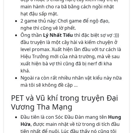
main hành cho ra bã bằng cách ngồi nhặt
hạt đậu sấp mặt.
2 game thủ này: Chơi game để ngộ đạo,
nghe thì cũng vê lờ phết.
Ông thần
Lý Nhất Tiếu
thì đặc biệt sợ vợ :)))
đầu truyện là một cây hài và kiếm chuyện ở
level promax. Xuất hiện lần đầu với tư cách là
Hiệu Trưởng mới của nhà trường, mà về sau
xuất hiện bà vợ thì cũng đã bị nerf đi kha
khá.
Ngoài ra còn rất nhiều nhân vật kiểu này nữa
mà tôi sẽ không đề cập …
PET và Vũ khí trong truyện Đại
Vương Tha Mạng
Đầu tiên là con Sóc Đầu Đàn mang tên
Hung
Hứa
, được main nhặt về từ trong di tích đầu
tiên nhất để nuôi. Lúc đầu thấy nó cũng tội