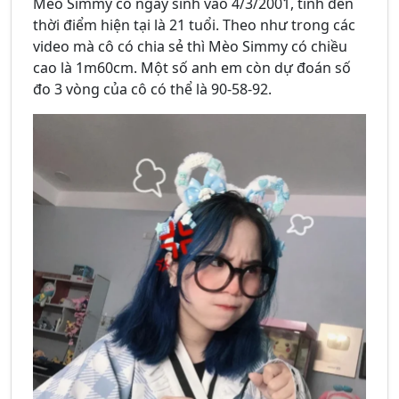
Mèo Simmy có ngày sinh vào 4/3/2001, tính đến
thời điểm hiện tại là 21 tuổi. Theo như trong các
video mà cô
có chia sẻ thì Mèo Simmy có chiều
cao là 1m60cm. Một số anh em còn dự đoán số
đo 3 vòng của cô có thể là 90-58-92.