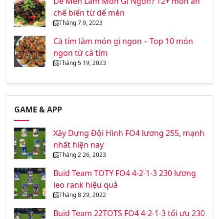
Dế Mèn Làm Món Gì Ngon? 12+ món ăn
chế biến từ dế mèn
Tháng 7 9, 2023
Cà tím làm món gì ngon – Top 10 món
ngon từ cà tím
Tháng 5 19, 2023
GAME & APP
Xây Dựng Đội Hình FO4 lương 255, mạnh
nhất hiện nay
Tháng 2 26, 2023
Buid Team TOTY FO4 4-2-1-3 230 lương
leo rank hiệu quả
Tháng 8 29, 2022
Buid Team 22TOTS FO4 4-2-1-3 tối ưu 230