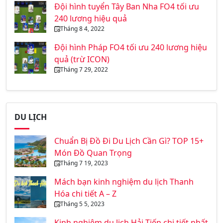
Đội hình tuyển Tây Ban Nha FO4 tối ưu
240 lương hiệu quả
Tháng 8 4, 2022
Đội hình Pháp FO4 tối ưu 240 lương hiệu
quả (trừ ICON)
Tháng 7 29, 2022
DU LỊCH
Chuẩn Bị Đồ Đi Du Lịch Cần Gì? TOP 15+
Món Đồ Quan Trọng
Tháng 7 19, 2023
Mách bạn kinh nghiệm du lịch Thanh
Hóa chi tiết A – Z
Tháng 5 5, 2023
Kinh nghiệm du lịch Hải Tiến chi tiết nhất