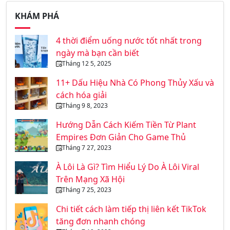
KHÁM PHÁ
4 thời điểm uống nước tốt nhất trong
ngày mà bạn cần biết
Tháng 12 5, 2025
11+ Dấu Hiệu Nhà Có Phong Thủy Xấu và
cách hóa giải
Tháng 9 8, 2023
Hướng Dẫn Cách Kiếm Tiền Từ Plant
Empires Đơn Giản Cho Game Thủ
Tháng 7 27, 2023
À Lôi Là Gì? Tìm Hiểu Lý Do À Lôi Viral
Trên Mạng Xã Hội
Tháng 7 25, 2023
Chi tiết cách làm tiếp thị liên kết TikTok
tăng đơn nhanh chóng