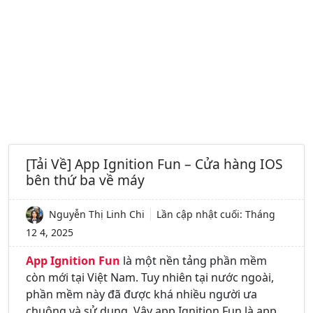
[Tải Về] App Ignition Fun – Cửa hàng IOS
bên thứ ba về máy
Nguyễn Thị Linh Chi
Lần cập nhật cuối:
Tháng
12 4, 2025
App Ignition Fun
là một nền tảng phần mềm
còn mới tại Việt Nam. Tuy nhiên tại nước ngoài,
phần mềm này đã được khá nhiều người ưa
chuộng và sử dụng. Vậy app Ignition Fun là app