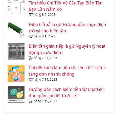
Tìm hiểu Chi Tiết Về Cấu Tạo Biến Tần
Bạn Cần Nắm Rõ
Tháng 8 2, 2023
Điện trở xả là gì? Hướng dẫn chọn điện
trở xả cho biến tần
Tháng 8 1, 2023
Biến tần gián tiếp là gì? Nguyên lý hoạt
động và ưu điểm
Tháng 7 31, 2023
Chi tiết cách làm tiếp thị liên kết TikTok
tăng đơn nhanh chóng
Tháng 7 19, 2023
Hướng dẫn cách kiếm tiền từ ChatGPT
đơn giản chi tiết từ A – Z
Tháng 7 19, 2023