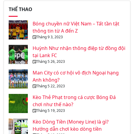
THỂ THAO
Bóng chuyền nữ Việt Nam – Tất tần tật
thông tin từ A đến Z
Tháng 9 3, 2023
Huỳnh Như nhận thông điệp từ đồng đội
tại Lank FC
Tháng 5 26, 2023
Man City có cơ hội vô địch Ngoại hạng
Anh không?
Tháng 5 22, 2023
Kèo Thẻ Phạt trong cá cược Bóng Đá
chơi như thế nào?
Tháng 5 19, 2023
Kèo Dòng Tiền (Money Line) là gì?
Hướng dẫn chơi kèo dòng tiền