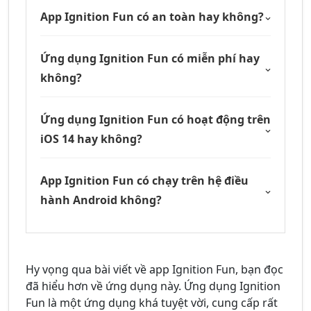
App Ignition Fun có an toàn hay không?
Ứng dụng Ignition Fun có miễn phí hay
không?
Ứng dụng Ignition Fun có hoạt động trên
iOS 14 hay không?
App Ignition Fun có chạy trên hệ điều
hành Android không?
Hy vọng qua bài viết về app Ignition Fun, bạn đọc
đã hiểu hơn về ứng dụng này. Ứng dụng Ignition
Fun là một ứng dụng khá tuyệt vời, cung cấp rất