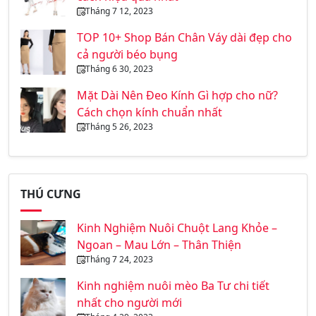
Tháng 7 12, 2023
TOP 10+ Shop Bán Chân Váy dài đẹp cho
cả người béo bụng
Tháng 6 30, 2023
Mặt Dài Nên Đeo Kính Gì hợp cho nữ?
Cách chọn kính chuẩn nhất
Tháng 5 26, 2023
THÚ CƯNG
Kinh Nghiệm Nuôi Chuột Lang Khỏe –
Ngoan – Mau Lớn – Thân Thiện
Tháng 7 24, 2023
Kinh nghiệm nuôi mèo Ba Tư chi tiết
nhất cho người mới