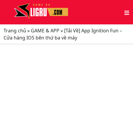
Trang chủ
»
GAME & APP
»
[Tải Về] App Ignition Fun –
Cửa hàng IOS bên thứ ba về máy