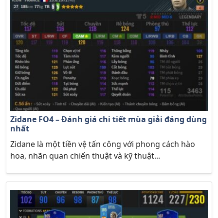
Zidane FO4 – Đánh giá chi tiết mùa giải đáng dùng
nhất
Zidane là một tiền vệ tấn công với phong cách hào
hoa, nhãn quan chiến thuật và kỹ thuật...