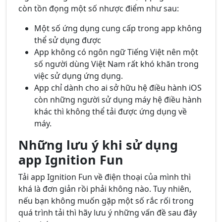
còn tồn đọng một số nhược điểm như sau:
Một số ứng dụng cung cấp trong app không
thể sử dụng được
App không có ngôn ngữ Tiếng Việt nên một
số người dùng Việt Nam rất khó khăn trong
việc sử dụng ứng dụng.
App chỉ dành cho ai sở hữu hệ điều hành iOS
còn những người sử dụng máy hệ điều hành
khác thì không thể tải được ứng dụng về
máy.
Những lưu ý khi sử dụng
app Ignition Fun
Tải app Ignition Fun về điện thoại của mình thì
khá là đơn giản rồi phải không nào. Tuy nhiên,
nếu bạn không muốn gặp một số rắc rối trong
quá trình tải thì hãy lưu ý những vấn đề sau đây