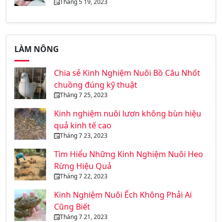
Tháng 5 19, 2023
LÀM NÔNG
Chia sẻ Kinh Nghiệm Nuôi Bồ Câu Nhốt
chuồng đúng kỹ thuật
Tháng 7 25, 2023
Kinh nghiệm nuôi lươn không bùn hiệu
quả kinh tế cao
Tháng 7 23, 2023
Tìm Hiểu Những Kinh Nghiệm Nuôi Heo
Rừng Hiệu Quả
Tháng 7 22, 2023
Kinh Nghiệm Nuôi Ếch Không Phải Ai
Cũng Biết
Tháng 7 21, 2023