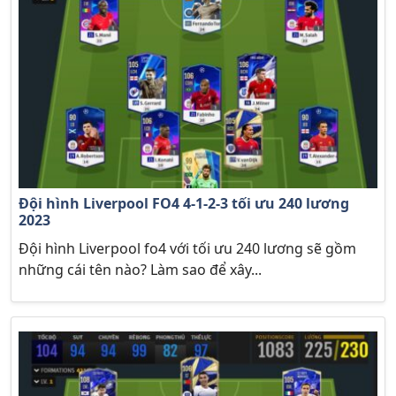
Đội hình Liverpool FO4 4-1-2-3 tối ưu 240 lương
2023
Đội hình Liverpool fo4 với tối ưu 240 lương sẽ gồm
những cái tên nào? Làm sao để xây...