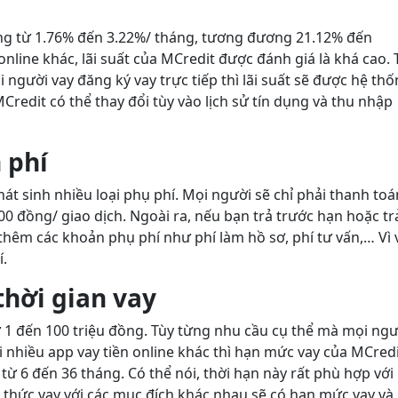
 động từ 1.76% đến 3.22%/ tháng, tương đương 21.12% đến
online khác, lãi suất của MCredit được đánh giá là khá cao. 
i người vay đăng ký vay trực tiếp thì lãi suất sẽ được hệ th
n MCredit có thể thay đổi tùy vào lịch sử tín dụng và thu nhập
 phí
hát sinh nhiều loại phụ phí. Mọi người sẽ chỉ phải thanh toá
00 đồng/ giao dịch. Ngoài ra, nếu bạn trả trước hạn hoặc tr
thêm các khoản phụ phí như phí làm hồ sơ, phí tư vấn,… Vì 
í.
hời gian vay
ừ 1 đến 100 triệu đồng. Tùy từng nhu cầu cụ thể mà mọi ngư
i nhiều app vay tiền online khác thì hạn mức vay của MCred
từ 6 đến 36 tháng. Có thể nói, thời hạn này rất phù hợp với
 thức vay với các mục đích khác nhau sẽ có hạn mức vay và