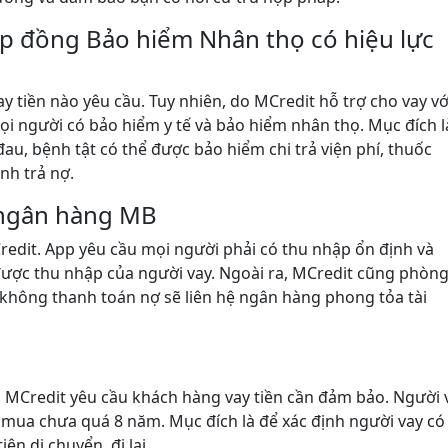
ợp đồng Bảo hiểm Nhân thọ có hiệu lực
ay tiền nào yêu cầu. Tuy nhiên, do MCredit hỗ trợ cho vay vớ
i người có bảo hiểm y tế và bảo hiểm nhân thọ. Mục đích l
u, bệnh tật có thể được bảo hiểm chi trả viện phí, thuốc
nh trả nợ.
 ngân hàng MB
MCredit. App yêu cầu mọi người phải có thu nhập ổn định và
ược thu nhập của người vay. Ngoài ra, MCredit cũng phòn
 không thanh toán nợ sẽ liên hệ ngân hàng phong tỏa tài
có MCredit yêu cầu khách hàng vay tiền cần đảm bảo. Người 
n mua chưa quá 8 năm. Mục đích là để xác định người vay có
ện di chuyển, đi lại.