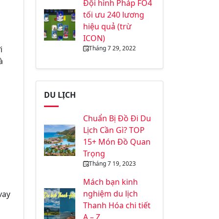
Đội hình Pháp FO4
tối ưu 240 lương
hiệu quả (trừ
ICON)
Tháng 7 29, 2022
i
à
DU LỊCH
Chuẩn Bị Đồ Đi Du
Lịch Cần Gì? TOP
g
15+ Món Đồ Quan
Trọng
Tháng 7 19, 2023
Mách bạn kinh
nghiệm du lịch
vay
Thanh Hóa chi tiết
A – Z