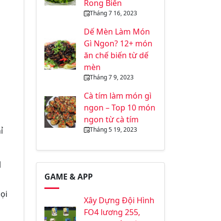
Rong Biển
Tháng 7 16, 2023
Dế Mèn Làm Món
Gì Ngon? 12+ món
ăn chế biến từ dế
mèn
Tháng 7 9, 2023
Cà tím làm món gì
ngon – Top 10 món
ngon từ cà tím
Tháng 5 19, 2023
ỉ
u
GAME & APP
ọi
Xây Dựng Đội Hình
FO4 lương 255,