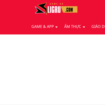
GAME & APP
ẨM THỰC
GIÁO 