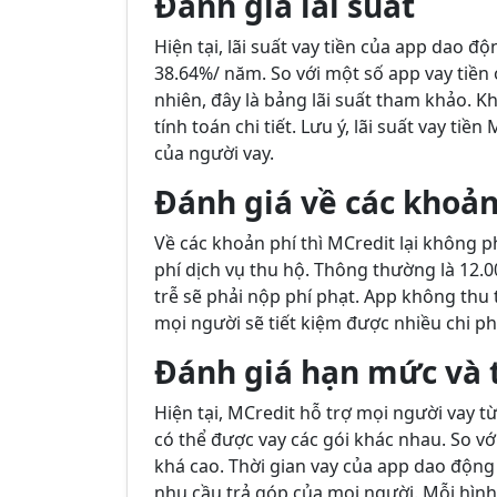
Đánh giá lãi suất
Hiện tại, lãi suất vay tiền của app dao
38.64%/ năm. So với một số app vay tiền 
nhiên, đây là bảng lãi suất tham khảo. Kh
tính toán chi tiết. Lưu ý, lãi suất vay tiề
của người vay.
Đánh giá về các khoản
Về các khoản phí thì MCredit lại không p
phí dịch vụ thu hộ. Thông thường là 12.0
trễ sẽ phải nộp phí phạt. App không thu 
mọi người sẽ tiết kiệm được nhiều chi ph
Đánh giá hạn mức và t
Hiện tại, MCredit hỗ trợ mọi người vay t
có thể được vay các gói khác nhau. So vớ
khá cao. Thời gian vay của app dao động 
nhu cầu trả góp của mọi người. Mỗi hình