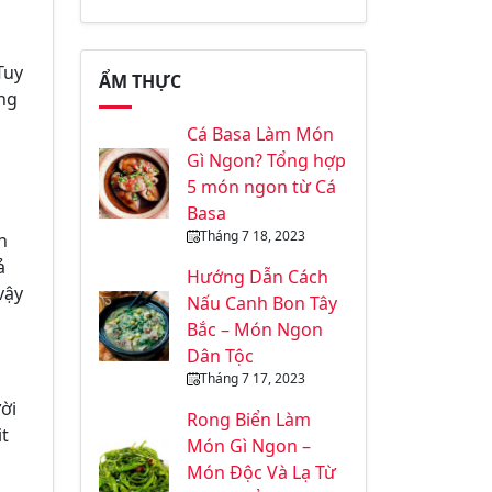
Tuy
ẨM THỰC
ống
Cá Basa Làm Món
Gì Ngon? Tổng hợp
5 món ngon từ Cá
Basa
Tháng 7 18, 2023
n
ả
Hướng Dẫn Cách
vậy
Nấu Canh Bon Tây
Bắc – Món Ngon
Dân Tộc
Tháng 7 17, 2023
ời
Rong Biển Làm
it
Món Gì Ngon –
Món Độc Và Lạ Từ