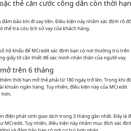
ặc thẻ căn cước công dân còn thời hạ
n đảm bảo khi đi vay tiền. Điều kiện này nhằm xác định rõ đố
 thể tra cứu lịch sử vay của khách hàng.
sổ hộ khẩu để MCredit xác định bạn có nơi thường trú trên
g giấy tờ cần thiết để xác minh nhân thân của người vay.
 mở trên 6 tháng
 thêm thời hạn mở thẻ phải từ 180 ngày trở lên. Trong khi đ
tài khoản ngân hàng. Tuy nhiên, điều kiện này của MCredit
 hơn.
n điện phát sinh giao dịch trong 3 tháng gần nhất. Đây là 
hư MCredit. Tuy nhiên, điều kiện này nhằm mục đích xác địn
hường và đảm bảo bạn có nơi cư trú hợp pháp.