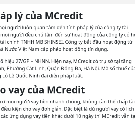
áp lý của MCredit
 mọi người luôn quan tâm đến tính pháp lý của công ty tài
ết mọi người đều chú tâm đến sự hoạt động của công ty có 
 tài chính TNHH MB SHINSEI. Công ty bắt đầu hoạt động từ
à Nước Việt Nam cấp phép hoạt động tín dụng.
 hiệu 27/GP – NHNN. Hiện nay, MCredit có trụ sở tại tầng
inh, Phường Cát Linh, Quận Đống Đa, Hà Nội. Mã số thuế củ
 có Lê Quốc Ninh đại diện pháp luật.
ho vay của MCredit
 trợ mọi người vay tiền nhanh chóng, không cần thế chấp tài
điều kiện cho vay đơn giản. Đặc biệt là dù người vay có lịch
 các ứng dụng vay tiền khác dưới 10 ngày thì MCredit vẫn t