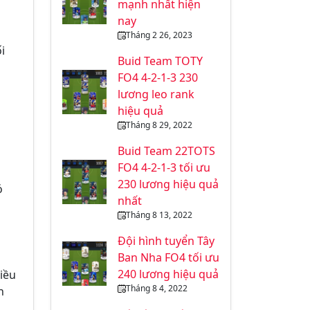
n
mạnh nhất hiện
nay
Tháng 2 26, 2023
i
Buid Team TOTY
FO4 4-2-1-3 230
lương leo rank
hiệu quả
Tháng 8 29, 2022
Buid Team 22TOTS
FO4 4-2-1-3 tối ưu
230 lương hiệu quả
ó
nhất
Tháng 8 13, 2022
Đội hình tuyển Tây
Ban Nha FO4 tối ưu
240 lương hiệu quả
điều
Tháng 8 4, 2022
h