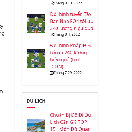
Tháng 8 13, 2022
Đội hình tuyển Tây
Ban Nha FO4 tối ưu
xy
240 lương hiệu quả
ng
Tháng 8 4, 2022
Đội hình Pháp FO4
tối ưu 240 lương
hiệu quả (trừ
ICON)
ịnh
Tháng 7 29, 2022
em.
DU LỊCH
Chuẩn Bị Đồ Đi Du
Lịch Cần Gì? TOP
15+ Món Đồ Quan