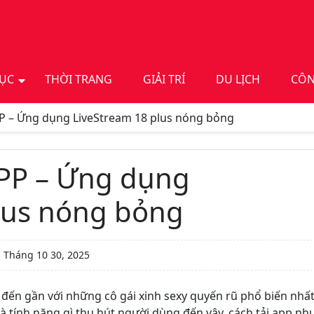
DỤC
THỜI TRANG
GIẢI TRÍ
DU LỊCH
CÔN
APP – Ứng dụng LiveStream 18 plus nóng bỏng
 APP – Ứng dụng
lus nóng bỏng
:
Tháng 10 30, 2025
đến gần với những cô gái xinh sexy quyến rũ phổ biến nhấ
à tính năng gì thu hút người dùng đến vậy, cách tải app nh