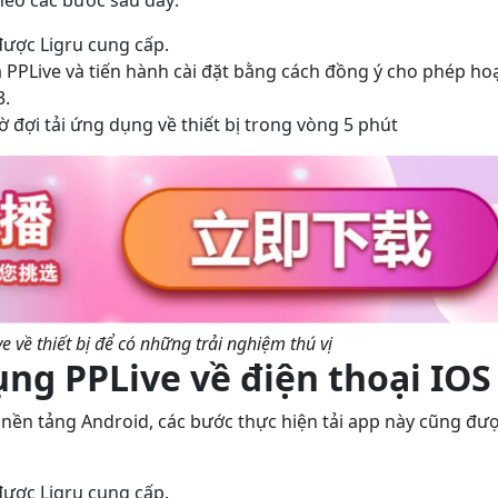
theo các bước sau đây:
 được Ligru cung cấp.
 PPLive và tiến hành cài đặt bằng cách đồng ý cho phép ho
3.
 đợi tải ứng dụng về thiết bị trong vòng 5 phút
e về thiết bị để có những trải nghiệm thú vị
ụng PPLive về điện thoại IO
ó nền tảng Android, các bước thực hiện tải app này cũng đư
 được Ligru cung cấp.