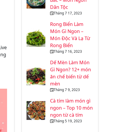
Bắc – Món Ngon
Dân Tộc
Tháng 7 17, 2023
Rong Biển Làm
Món Gì Ngon –
Món Độc Và Lạ Từ
Rong Biển
Live
Tháng 7 16, 2023
ùng
Dế Mèn Làm Món
Gì Ngon? 12+ món
ăn chế biến từ dế
mèn
Tháng 7 9, 2023
Cà tím làm món gì
ngon – Top 10 món
ngon từ cà tím
Tháng 5 19, 2023