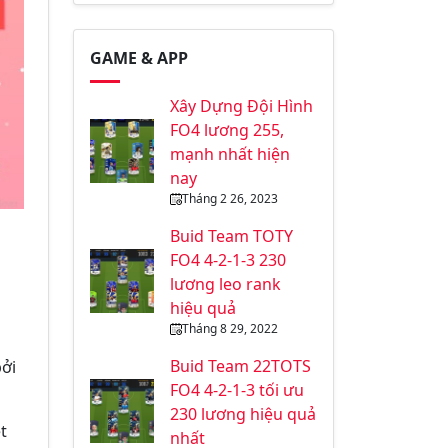
GAME & APP
Xây Dựng Đội Hình
FO4 lương 255,
mạnh nhất hiện
nay
Tháng 2 26, 2023
Buid Team TOTY
FO4 4-2-1-3 230
lương leo rank
hiệu quả
Tháng 8 29, 2022
Buid Team 22TOTS
bởi
FO4 4-2-1-3 tối ưu
230 lương hiệu quả
t
nhất