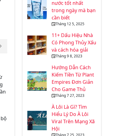
nước tốt nhất
trong ngày mà bạn
cần biết
Tháng 12 5, 2025
11+ Dấu Hiệu Nhà
Có Phong Thủy Xấu
và cách hóa giải
Tháng 9 8, 2023
Hướng Dẫn Cách
Kiếm Tiền Từ Plant
ừ
Empires Đơn Giản
ng
Cho Game Thủ
hần
Tháng 7 27, 2023
À Lôi Là Gì? Tìm
Hiểu Lý Do À Lôi
 bộ
Viral Trên Mạng Xã
Hội
Tháng 7 25, 2023