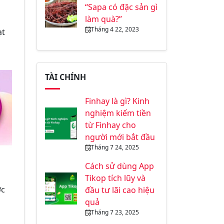
“Sapa có đặc sản gì
làm quà?”
Tháng 4 22, 2023
ạt
TÀI CHÍNH
Finhay là gì? Kinh
nghiệm kiếm tiền
từ Finhay cho
người mới bắt đầu
Tháng 7 24, 2025
S
Cách sử dùng App
Tikop tích lũy và
ợc
đầu tư lãi cao hiệu
quả
Tháng 7 23, 2025