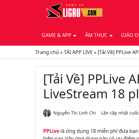
GAME & APP
ẨM THỰC
GIÁO 
Trang chủ
»
TẢI APP LIVE
»
[Tải Về] PPLive 
[Tải Về] PPLive
LiveStream 18 p
Nguyễn Thị Linh Chi
Lần cập nhật cuối
PPLive
là ứng dụng 18 miễn phí đưa bạn 
hiện nay. Vậy ứng dụng này có ưu điểm v