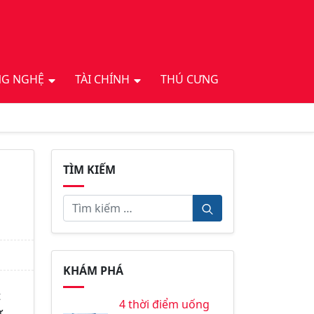
G NGHỆ
TÀI CHÍNH
THÚ CƯNG
TÌM KIẾM
KHÁM PHÁ
t
4 thời điểm uống
ư