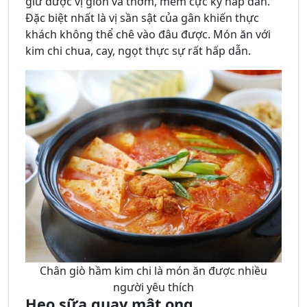
giữ được vị giòn và thơm, mềm cực kỳ hấp dẫn.
Đặc biệt nhất là vị sần sật của gân khiến thực
khách không thể chê vào đâu được. Món ăn với
kim chi chua, cay, ngọt thực sự rất hấp dẫn.
Chân giò hầm kim chi là món ăn được nhiều
người yêu thích
Heo sữa quay mật ong