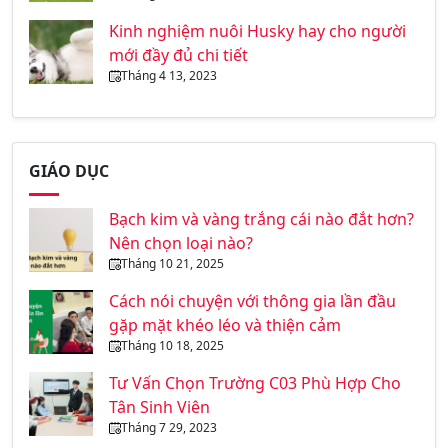
Kinh nghiệm nuôi Husky hay cho người
mới đầy đủ chi tiết
Tháng 4 13, 2023
GIÁO DỤC
Bạch kim và vàng trắng cái nào đắt hơn?
Nên chọn loại nào?
Tháng 10 21, 2025
Cách nói chuyện với thông gia lần đầu
gặp mặt khéo léo và thiện cảm
Tháng 10 18, 2025
Tư Vấn Chọn Trường C03 Phù Hợp Cho
Tân Sinh Viên
Tháng 7 29, 2023