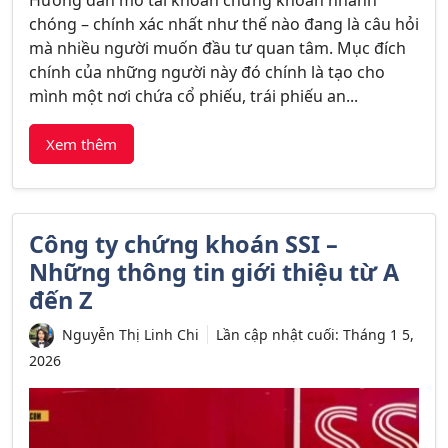
chóng – chính xác nhất như thế nào đang là câu hỏi
mà nhiều người muốn đầu tư quan tâm. Mục đích
chính của những người này đó chính là tạo cho
mình một nơi chứa cổ phiếu, trái phiếu an...
Xem thêm
Công ty chứng khoán SSI –
Những thông tin giới thiệu từ A
đến Z
Nguyễn Thị Linh Chi
Lần cập nhật cuối:
Tháng 1 5,
2026