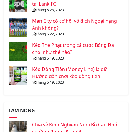
tại Lank FC
Tháng 5 26, 2023
Man City có cơ hội vô địch Ngoại hạng
Anh không?
Tháng 5 22, 2023
Kèo Thẻ Phạt trong cá cược Bóng Đá
chơi như thế nào?
Tháng 5 19, 2023
Kèo Dòng Tiền (Money Line) là gì?
Hướng dẫn chơi kèo dòng tiền
Tháng 5 19, 2023
LÀM NÔNG
Chia sẻ Kinh Nghiệm Nuôi Bồ Câu Nhốt
chuồng đúng kỹ thuật