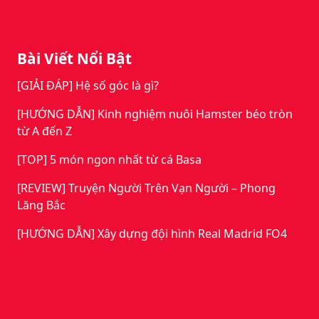
Bài Viết Nổi Bật
[GIẢI ĐÁP] Hệ số góc là gì?
[HƯỚNG DẪN] Kinh nghiệm nuôi Hamster béo tròn
từ A đến Z
[TOP] 5 món ngon nhất từ cá Basa
[REVIEW] Truyện Người Trên Vạn Người – Phong
Lăng Bắc
[HƯỚNG DẪN] Xây dựng đội hình Real Madrid FO4