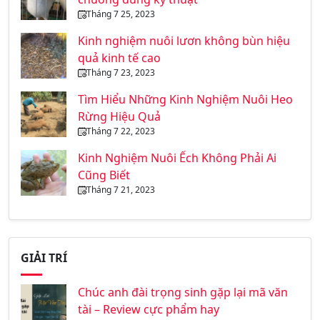
Tháng 7 25, 2023
Kinh nghiệm nuôi lươn không bùn hiệu
quả kinh tế cao
Tháng 7 23, 2023
Tìm Hiểu Những Kinh Nghiệm Nuôi Heo
Rừng Hiệu Quả
Tháng 7 22, 2023
Kinh Nghiệm Nuôi Ếch Không Phải Ai
Cũng Biết
Tháng 7 21, 2023
GIẢI TRÍ
Chúc anh đài trọng sinh gặp lại mã văn
tài – Review cực phẩm hay