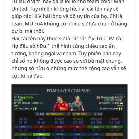
Từ lâu ở vị trí này đã là lỗi lo cho team color Man
United. Tuy nhiên không hề, hai cái tên này sẽ
giúp các HLV hài lòng về độ uy tín của họ. Chỉ là
team MU Fo4 không có nhiều sự lựa chọn ở hàng
dự bị mà thôi.
Hai cái tên này thực sự là rất tốt ở vị trí CDM rồi.
Họ đều sở hữu 1 thể hình cùng chiều cao ấn
tượng, không ngại va chạm. Tuy phiên bản này
chỉ số họ không được cao so với bề mặt chung,
nhưng sở hữu ở những mức thẻ cộng cao vẫn sẽ
cực kì bá đạo.