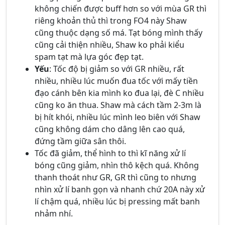
không chiến được buff hơn so với mùa GR thì
riêng khoản thủ thì trong FO4 này Shaw
cũng thuộc dạng số má. Tạt bóng mình thấy
cũng cải thiện nhiều, Shaw ko phải kiểu
spam tạt mà lựa góc đẹp tạt.
Yếu
: Tốc độ bị giảm so với GR nhiều, rất
nhiều, nhiều lúc muốn đua tốc với mấy tiền
đạo cánh bên kia mình ko đua lại, đè C nhiều
cũng ko ăn thua. Shaw mà cách tầm 2-3m là
bị hít khói, nhiều lúc mình leo biên với Shaw
cũng không dám cho dâng lên cao quá,
đứng tầm giữa sân thôi.
Tốc đã giảm, thể hình to thì kĩ năng xử lí
bóng cũng giảm, nhìn thô kệch quá. Không
thanh thoát như GR, GR thì cũng to nhưng
nhìn xử lí banh gọn và nhanh chứ 20A này xử
lí chậm quá, nhiều lúc bị pressing mất banh
nhảm nhí.