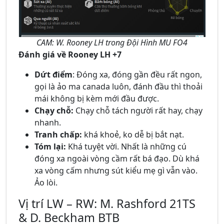
CAM: W. Rooney LH trong Đội Hình MU FO4
Đánh giá về Rooney LH +7
Dứt điểm
: Đóng xa, đóng gần đều rất ngon,
gọi là ảo ma canada luôn, đánh đầu thì thoải
mái không bị kèm mới đầu được.
Chạy chỗ:
Chạy chỗ tách người rất hay, chạy
nhanh.
Tranh chấp:
khá khoẻ, ko dễ bị bắt nạt.
Tóm lại:
Khá tuyệt vời. Nhất là những cú
đóng xa ngoài vòng cầm rất bá đạo. Dù khá
xa vòng cấm nhưng sút kiểu mẹ gì vẫn vào.
Ảo lòi.
Vị trí LW – RW: M. Rashford 21TS
& D. Beckham BTB