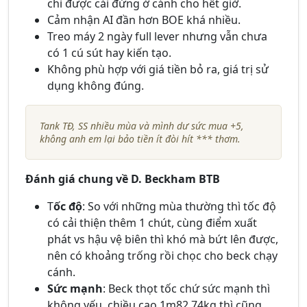
chỉ được cái đứng ở cánh cho hết giờ.
Cảm nhận AI đần hơn BOE khá nhiều.
Treo máy 2 ngày full lever nhưng vẫn chưa
có 1 cú sút hay kiến tạo.
Không phù hợp với giá tiền bỏ ra, giá trị sử
dụng không đúng.
Tank TĐ, SS nhiều mùa và mình dư sức mua +5,
không anh em lại bảo tiền ít đòi hít *** thơm.
Đánh giá chung về D. Beckham BTB
T
ốc độ
: So với những mùa thường thì tốc độ
có cải thiện thêm 1 chút, cùng điểm xuất
phát vs hậu vệ biên thì khó mà bứt lên được,
nên có khoảng trống rồi chọc cho beck chạy
cánh.
Sức mạnh
: Beck thọt tốc chứ sức mạnh thì
không yếu, chiều cao 1m82 74kg thì cũng