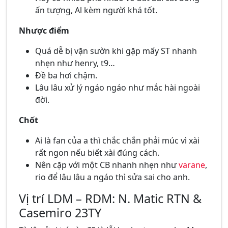
ấn tượng, Al kèm người khá tốt.
Nhược điểm
Quá dễ bị vặn sườn khi gặp mấy ST nhanh
nhẹn như henry, t9…
Đề ba hơi chậm.
Lâu lâu xử lý ngáo ngáo như mắc hài ngoài
đời.
Chốt
Ai là fan của a thì chắc chắn phải múc vì xài
rất ngon nếu biết xài đúng cách.
Nên cặp với một CB nhanh nhẹn như
varane
,
rio để lâu lâu a ngáo thì sửa sai cho anh.
Vị trí LDM – RDM: N. Matic RTN &
Casemiro 23TY