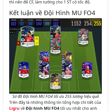
thì nên để CF, làm tường cho 1 ST có tốc độ.
Kết luận về Đội Hình MU FO4
Sơ đồ Đội hình MU FO4 tối ưu 255 lương hiệu quả
Trên đây là những thông tin tổng hợp chi tiết của
Ligru
về
Đội hình MU FO4
tối ưu nhất cho anh