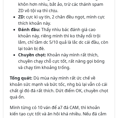
khôn hơn nhìu, bắt ảo, trừ các thánh spam
ZD vô tội vạ thì chịu.
ZD:
cực kì uy tín, 2 chân đều ngọt, mình cực
thích khoản này.
Đánh đầu:
Thấy nhìu bác đánh giá cao
khoản này, riêng mình thì ko thấy nổi trội
lắm, chỉ tầm dc 5/10 quả là lắc dc cái đầu, còn
lại toàn bị đè.
Chuyền chọt:
Khoản này mình rất thích,
chuyền chạy chỗ cực tốt, rất năng gọi bóng
và chạy tìm khoảng trống.
Tổng quát:
Dù mùa này mình rất ức chế về
khoản sức mạnh và bức tốc, nhg bù lại vẫn có cái
chất gì đó đá rất thích. Dứt điểm OK, chuyền chọt
quá ổn.
Mình từng có 10 ván để a7 đá CAM, thì khoản
kiến tạo cực tốt và ăn hôi khá nhiều. Nếu đá cắm