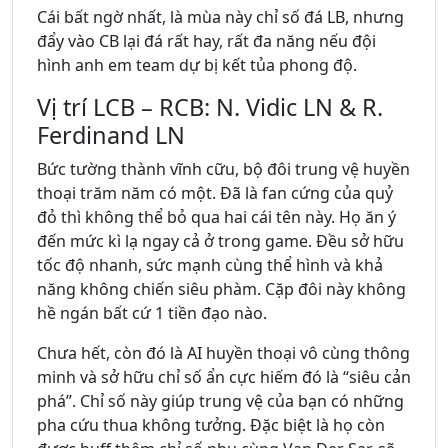
Cái bất ngờ nhất, là mùa này chỉ số đá LB, nhưng
đẩy vào CB lại đá rất hay, rất đa năng nếu đội
hình anh em team dự bị kết tủa phong độ.
Vị trí LCB – RCB: N. Vidic LN & R.
Ferdinand LN
Bức tường thành vĩnh cữu, bộ đôi trung vệ huyền
thoại trăm năm có một. Đã là fan cứng của quỷ
đỏ thì không thể bỏ qua hai cái tên này. Họ ăn ý
đến mức kì lạ ngay cả ở trong game. Đều sở hữu
tốc độ nhanh, sức mạnh cùng thể hình và khả
năng không chiến siêu phàm. Cặp đôi này không
hề ngán bất cứ 1 tiền đạo nào.
Chưa hết, còn đó là AI huyền thoại vô cùng thông
minh và sở hữu chỉ số ẩn cực hiếm đó là “siêu cản
phá”. Chỉ số này giúp trung vệ của bạn có những
pha cứu thua không tưởng. Đặc biệt là họ còn