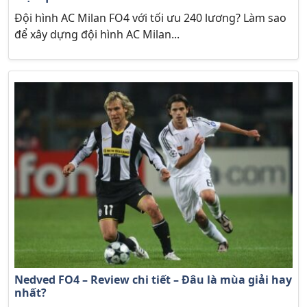
Đội hình AC Milan FO4 với tối ưu 240 lương? Làm sao
để xây dựng đội hình AC Milan...
Nedved FO4 – Review chi tiết – Đâu là mùa giải hay
nhất?