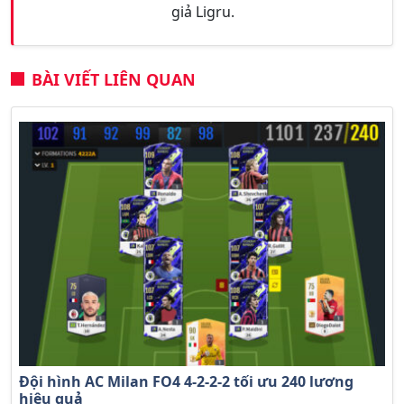
giả Ligru.
BÀI VIẾT LIÊN QUAN
Đội hình AC Milan FO4 4-2-2-2 tối ưu 240 lương
hiệu quả