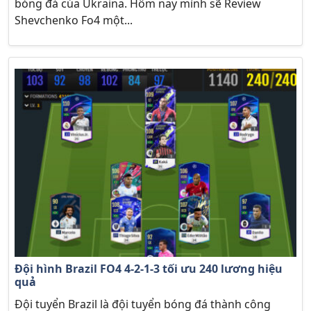
bóng đá của Ukraina. Hôm nay mình sẽ Review
Shevchenko Fo4 một...
Đội hình Brazil FO4 4-2-1-3 tối ưu 240 lương hiệu
quả
Đội tuyển Brazil là đội tuyển bóng đá thành công