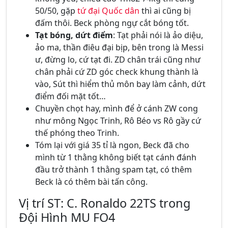
50/50, gặp
tứ đại Quốc dân
thì ai cũng bị
đấm thôi. Beck phòng ngự cắt bóng tốt.
Tạt bóng, dứt điểm
: Tạt phải nói là ảo diệu,
ảo ma, thần điêu đại bịp, bên trong là Messi
ư, đừng lo, cứ tạt đi. ZD chân trái cũng như
chân phải cứ ZD góc check khung thành là
vào, Sút thì hiểm thủ môn bay làm cảnh, dứt
điểm đối mặt tốt…
Chuyền chọt hay, mình để ở cánh ZW cong
như mông Ngọc Trinh, Rô Béo vs Rô gầy cứ
thế phóng theo Trinh.
Tóm lại với giá 35 tỉ là ngon, Beck đã cho
mình từ 1 thằng không biết tạt cánh đánh
đầu trở thành 1 thằng spam tạt, có thêm
Beck là có thêm bài tấn công.
Vị trí ST: C. Ronaldo 22TS trong
Đội Hình MU FO4