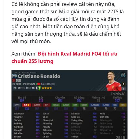
Có lẽ không cần phải review cái tên này nữa,
good game thật sự. Mùa giải mới ra mắt 22TS là
mùa giải được đa số các HLV tin dùng và đánh
giá cao nhất. Một tiền đạo toàn diện cùng khả
năng săn bàn thượng thừa, sẽ là dấu chấm hết
với mọi thủ môn.
Xem thêm:
Đội hình Real Madrid FO4 tối ưu
chuẩn 255 lương