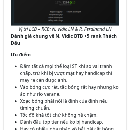
Vị trí LCB – RCB: N. Vidic LN & R. Ferdinand LN
Đánh giá chung về N. Vidic BTB +5 rank Thách
Đấu
Ưu điểm
Đấm tất cả mọi thể loại ST khi so vai tranh
chấp, trừ khi bị vượt mặt hay handicap thì
may ra cản được anh.
Vào bóng cực rát, tắc bóng rất hay nhưng ko
ảo như rio varane.
Xoạc bóng phải nói là đỉnh của đỉnh nếu
timing chuẩn.
Tốc độ khá tốt chứ không hề chậm.
Đánh đầu top tier nếu ko bị handicap.
Hay có nhiều pha nhào vô bắt bài cắt bóng