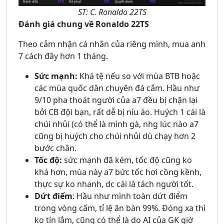
ST: C. Ronaldo 22TS
Đánh giá chung về Ronaldo 22TS
Theo cảm nhận cá nhân của riêng mình, mua anh
7 cách đây hơn 1 tháng.
Sức mạnh:
Khá tệ nếu so với mùa BTB hoặc
các mùa quốc dân chuyên đá cắm. Hầu như
9/10 pha thoát người của a7 đều bị chặn lại
bởi CB đội bạn, rất dễ bị níu áo. Huých 1 cái là
chúi nhủi (có thể là mình gà, nhg lúc nào a7
cũng bị huých cho chúi nhủi dù chạy hơn 2
bước chân.
Tốc độ:
sức mạnh đã kém, tốc độ cũng ko
khá hơn, mùa này a7 bức tốc hơi cồng kềnh,
thực sự ko nhanh, dc cái là tách người tốt.
Dứt điểm
: Hầu như mình toàn dứt điểm
trong vòng cấm, tỉ lệ ăn bàn 99%. Đóng xa thì
ko tín lắm, cũng có thể là do AI của GK giờ