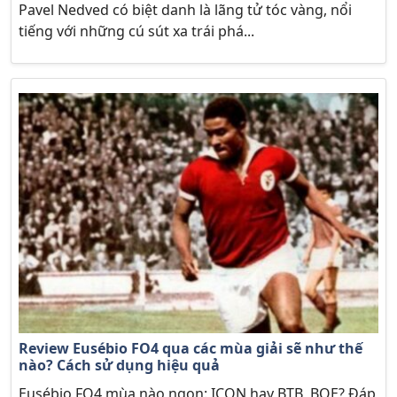
Pavel Nedved có biệt danh là lãng tử tóc vàng, nổi
tiếng với những cú sút xa trái phá...
Review Eusébio FO4 qua các mùa giải sẽ như thế
nào? Cách sử dụng hiệu quả
Eusébio FO4 mùa nào ngon: ICON hay BTB, BOE? Đáp