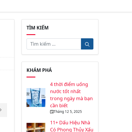
TÌM KIẾM
KHÁM PHÁ
4 thời điểm uống
nước tốt nhất
trong ngày mà bạn
cần biết
Tháng 12 5, 2025
11+ Dấu Hiệu Nhà
Có Phong Thủy Xấu