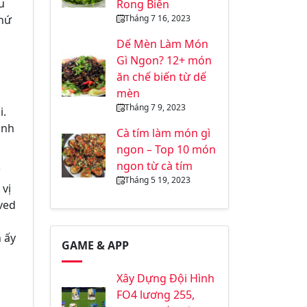
u
Rong Biển
Tháng 7 16, 2023
thứ
Dế Mèn Làm Món
Gì Ngon? 12+ món
ăn chế biến từ dế
mèn
Tháng 7 9, 2023
i.
anh
Cà tím làm món gì
ngon – Top 10 món
ngon từ cà tím
Tháng 5 19, 2023
 vị
ved
 ấy
GAME & APP
Xây Dựng Đội Hình
FO4 lương 255,