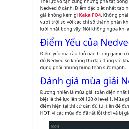
Thể lực vô tận cùng những pha tạt bóng 
Nedved ở cánh. Điểm đặc biệt nhất tạo n
giá không kém gì
Kaka FO4
. Không phải
vượt trội so với các chỉ số thành phần k
lưới nhặt bóng vậy. Nói không ngoa khi a
Điểm Yếu của Nedve
Điểm yếu mà cầu thủ nào trong game cũn
đó Nedved sẽ không thi đấu đúng với khả
đụng phải những hung thần sức mạnh.
Đánh giá mùa giải 
Đương nhiên là mùa giải toàn diện nhất 
biệt là thể lực lên tới 120 ở level 1. Mù
điểm hiện tại thì cứ căn đủ túi tiền để đ
HOT, vì các mùa đó đã rất lỗi thời và bị g