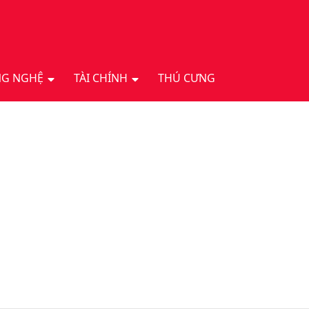
G NGHỆ
TÀI CHÍNH
THÚ CƯNG