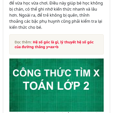
để vừa học vừa chơi. Điều này giúp bé học không
bị chán, có thể ghi nhớ kiến thức nhanh và lâu
hơn. Ngoài ra, để trẻ không bị quên, thỉnh
thoảng các bậc phụ huynh cũng phải kiểm tra lại
kiến thức cho bé.
Đọc thêm:
Hệ số góc là gì, lý thuyết hệ số góc
của đường thẳng y=ax+b