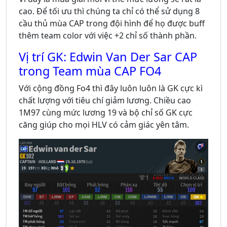
cao. Để tối ưu thì chúng ta chỉ có thể sử dụng 8
cầu thủ mùa CAP trong đội hình để họ được buff
thêm team color với việc +2 chỉ số thành phần.
Vị trí GK: Edwin Van Der Sar CAP
trong Team mùa CAP FO4
Với cộng đồng Fo4 thì đây luôn luôn là GK cực kì
chất lượng với tiêu chí giảm lương. Chiều cao
1M97 cùng mức lương 19 và bộ chỉ số GK cực
căng giúp cho mọi HLV có cảm giác yên tâm.