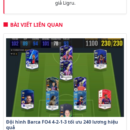
giả Ligru.
BÀI VIẾT LIÊN QUAN
Đội hình Barca FO4 4-2-1-3 tối ưu 240 lương hiệu
quả