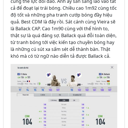
cùng thể lực dồi dào. Anh ấy sẵn sàng lao vào tất
cả để đoạt lại trái bóng. Chiều cao 1m92 cùng tốc
độ tốt và những pha tranh cướp bóng đầy hiệu
quả. Best CDM là đây rồi. Sát cánh cùng Vieira sẽ
là Ballack CAP. Cao 1m90 cùng với thể hình to,
thật sự là quá đáng sợ. Ballack quá đỗi toàn diện,
từ tranh bóng tới việc kiến tạo chuyền bóng hay
là những cú sút xa sấm sét dễ thành bàn. Thật
khó mà có từ ngữ nào diễn tả được Ballack cả.