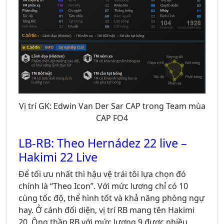
Vị trí GK: Edwin Van Der Sar CAP trong Team mùa
CAP FO4
LB-RB: Theo Hernádez 22 live –
Hakimi 22 Live
Để tối ưu nhất thì hậu vệ trái tôi lựa chọn đó
chính là “Theo Icon”. Với mức lương chỉ có 10
cùng tốc độ, thể hình tốt và khả năng phòng ngự
hay. Ở cánh đối diện, vị trí RB mang tên Hakimi
20. Ông thần RB với mức lương 9 được nhiều