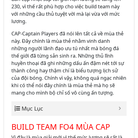
230, vì thế rất phù hợp cho việc build team này
với những cầu thủ tuyệt vời mà lại vừa với mức
lương.
CAP-Captain Players đã nói lên tất cả về mùa thẻ
này. Đây chính là mùa thẻ nhằm vinh danh
những người lãnh đạo ưu tú nhất mà bóng đá
thế giới đã từng sản sinh ra. Những thủ lĩnh
huyền thoại đã ghi những dấu ấn đậm nét tới sự
thành công hay thậm chí là biểu tượng lịch sử
của đội bóng. Chính vì vậy, không quá ngạc nhiên
khi có thể nói đây chính là mùa thẻ mà họ sẽ
mang cho mình bộ chỉ số vô cùng ấn tượng.
Mục Lục
BUILD TEAM FO4 MÙA CAP
Vì đây là mùa giải mới vì thế mức lương sẽ rất là