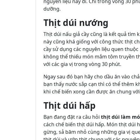
nguyên liệu này đi. Chỉ trong vòng 30 ph
dưỡng.
Thịt dúi nướng
Thịt dúi nấu giả cầy cũng là kết quả tìm
này cũng khá giống với công thức thịt châ
cầy sử dụng các nguyên liệu quen thuộc 
không thể thiếu món mắm tôm truyền thố
với các gia vị trong vòng 30 phút.
Ngay sau đó bạn hãy cho dầu ăn vào chảo 
bạn thấy nước sắp cạn thì có thể thêm k
khi chế biến xong cần được ăn chung với
Thịt dúi hấp
Bạn đang đặt ra câu hỏi
thịt dúi làm m
cách chế biến thịt dúi hấp. Món thịt dúi 
gừng, sả băm nhỏ cùng những gia vị que
thịt dúi và ướp thịt chung với các nguyên 