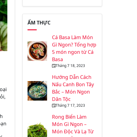
ẨM THỰC
Cá Basa Làm Món
Gì Ngon? Tổng hợp
5 món ngon từ Cá
Basa
Tháng 7 18, 2023
Hướng Dẫn Cách
Nấu Canh Bon Tây
oại
Bắc – Món Ngon
ỏi,
Dân Tộc
Tháng 7 17, 2023
nh
Rong Biển Làm
bạn
Món Gì Ngon –
Món Độc Và Lạ Từ