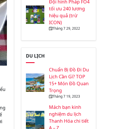
Đội hình Pháp FO4
tối ưu 240 lương
hiệu quả (trừ
ICON)
Tháng 7 29, 2022
DU LỊCH
Chuẩn Bị Đồ Đi Du
Lịch Cần Gì? TOP
15+ Món Đồ Quan
iểu
Trọng
Tháng 7 19, 2023
Mách bạn kinh
ũng
nghiệm du lịch
ế
Thanh Hóa chi tiết
ời
A – Z