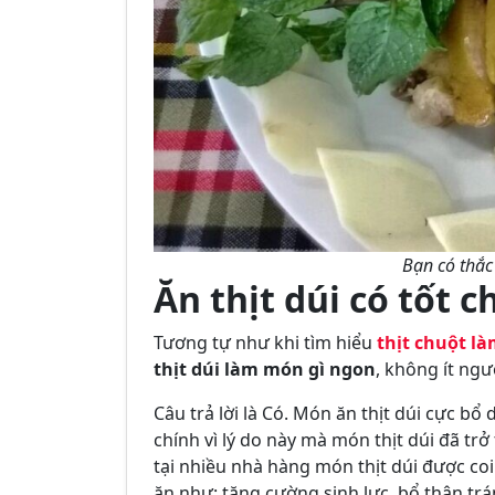
Bạn có thắc
Ăn thịt dúi có tốt 
Tương tự như khi tìm hiểu
thịt chuột l
thịt dúi làm món gì ngon
, không ít ngư
Câu trả lời là Có. Món ăn thịt dúi cực 
chính vì lý do này mà món thịt dúi đã t
tại nhiều nhà hàng món thịt dúi được co
ăn như: tăng cường sinh lực, bổ thận tr