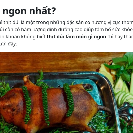
ì ngon nhất?
hì thịt dúi là một trong những đặc sản có hương vị cực thơ
úi còn có hàm lượng dinh dưỡng cao giúp tẩm bổ sức khỏe
băn khoăn không biết
thịt dúi làm món gì ngon
thì hãy th
dưới đây: