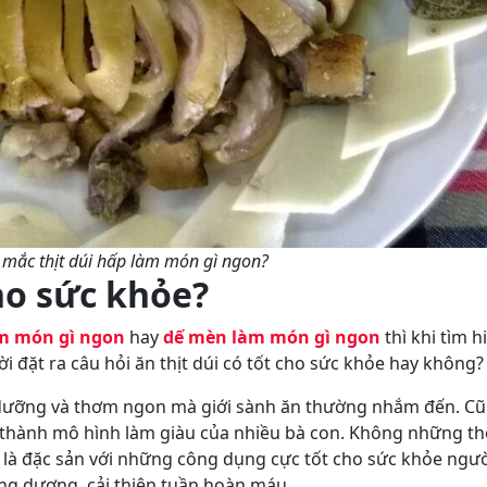
 mắc thịt dúi hấp làm món gì ngon?
cho sức khỏe?
àm món gì ngon
hay
dế mèn làm món gì ngon
thì khi tìm h
ời đặt ra câu hỏi ăn thịt dúi có tốt cho sức khỏe hay không?
bổ dưỡng và thơm ngon mà giới sành ăn thường nhắm đến. C
rở thành mô hình làm giàu của nhiều bà con. Không những th
i là đặc sản với những công dụng cực tốt cho sức khỏe ngư
áng dương, cải thiện tuần hoàn máu,…