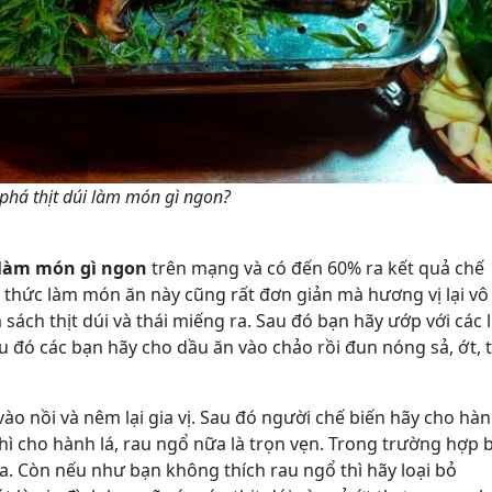
há thịt dúi làm món gì ngon?
 làm món gì ngon
trên mạng và có đến 60% ra kết quả chế
h thức làm món ăn này cũng rất đơn giản mà hương vị lại vô
sách thịt dúi và thái miếng ra. Sau đó bạn hãy ướp với các l
u đó các bạn hãy cho dầu ăn vào chảo rồi đun nóng sả, ớt, t
vào nồi và nêm lại gia vị. Sau đó người chế biến hãy cho hà
 thì cho hành lá, rau ngổ nữa là trọn vẹn. Trong trường hợp 
a. Còn nếu như bạn không thích rau ngổ thì hãy loại bỏ