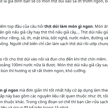
út là gia đình bạn sẽ có món thịt dúi xào sả ớt thơm ngon, 
 kiếm top đầu của câu hỏi
thịt dúi làm món gì ngon
. Món ă
n giò nấu giả cầy hay thịt thỏ nấu giả cầy,… Thịt dúi nấu gi
như: riềng, sả, ớt, mật khía, bột nghệ, nước mắm, đường v
ng. Người chế biến chỉ cần làm sạch thịt dúi rồi ướp chun
rồi cho thịt dúi vào nồi và đun cho đến khi thịt chín mềm.
hoảng 100ml nước nữa là được. Món thịt dúi nấu giả cầy sa
 bún thì hương vị sẽ rất thơm ngon, khó cưỡng.
ón gì ngon
mà đơn giản thì tốt nhất hãy cứ áp dụng làm th
hấp này bao gồm các nguyên liệu rất quen thuộc như: ớt, tỏi
n thuộc khác. Trong công đoạn sơ chế thì bạn cần rửa sạc
liệu và gia vị đã kể trên trong 15 phút.