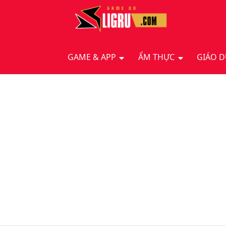
GAME & APP
ẨM THỰC
GIÁO 