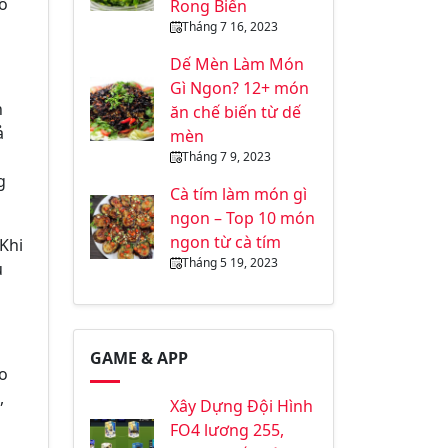
bổ
Rong Biển
Tháng 7 16, 2023
Dế Mèn Làm Món
Gì Ngon? 12+ món
n
ăn chế biến từ dế
ả
mèn
à
Tháng 7 9, 2023
g
Cà tím làm món gì
ngon – Top 10 món
ngon từ cà tím
 Khi
Tháng 5 19, 2023
u
GAME & APP
eo
,
Xây Dựng Đội Hình
h
FO4 lương 255,