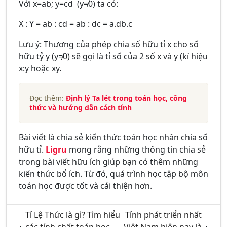
Với x=ab; y=cd (y≠0) ta có:
X : Y =
a
b
:
c
d
=
a
b
:
d
c
=
a.d
b.c
Lưu ý: Thương của phép chia số hữu tỉ x cho số
hữu tỷ y (y≠0) sẽ gọi là tỉ số của 2 số x và y (kí hiệu
x:y hoặc xy
.
Đọc thêm:
Định lý Ta lét trong toán học, công
thức và hướng dẫn cách tính
Bài viết là chia sẻ kiến thức toán học nhân chia số
hữu tỉ.
Ligru
mong rằng những thông tin chia sẻ
trong bài viết hữu ích giúp bạn có thêm những
kiến thức bổ ích. Từ đó, quá trình học tập bộ môn
toán học được tốt và cải thiện hơn.
Tỉ Lệ Thức là gì? Tìm hiểu
Tỉnh phát triển nhất