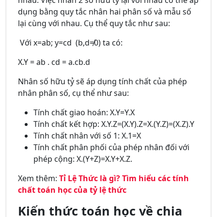
nhau. Việc nhân 2 số hữu tỷ lại với nhau có thể áp
dụng bằng quy tắc nhân hai phân số và mẫu số
lại cùng với nhau. Cụ thể quy tắc như sau:
Với x=
a
b
; y=
c
d
(b,d≠0) ta có:
X.Y =
a
b
.
c
d
=
a.c
b.d
Nhân số hữu tỷ sẽ áp dụng tính chất của phép
nhân phân số, cụ thể như sau:
Tính chất giao hoán: X.Y=Y.X
Tính chất kết hợp: X.Y.Z=(X.Y).Z=X.(Y.Z)=(X.Z).Y
Tính chất nhân với số 1: X.1=X
Tính chất phân phối của phép nhân đối với
phép cộng: X.(Y+Z)=X.Y+X.Z.
Xem thêm:
Tỉ Lệ Thức là gì? Tìm hiểu các tính
chất toán học của tỷ lệ thức
Kiến thức toán học về chia