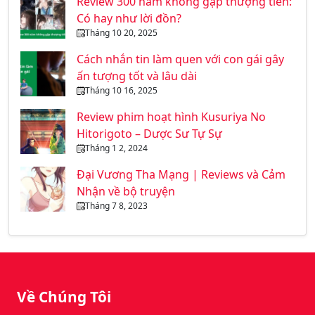
Review 300 năm không gặp thượng tiên:
Có hay như lời đồn?
Tháng 10 20, 2025
Cách nhắn tin làm quen với con gái gây
ấn tượng tốt và lâu dài
Tháng 10 16, 2025
Review phim hoạt hình Kusuriya No
Hitorigoto – Dược Sư Tự Sự
Tháng 1 2, 2024
Đại Vương Tha Mạng | Reviews và Cảm
Nhận về bộ truyện
Tháng 7 8, 2023
Về Chúng Tôi