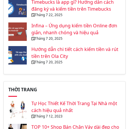
Timebucks là app gì? Hướng dẫn cách
đăng ký và kiếm tiền trên Timebucks
Tháng 7 22, 2025
Infina – Ứng dụng kiếm tiền Online đơn
giản, nhanh chóng và hiệu quả
Tháng 7 20, 2025
Hướng dẫn chi tiết cách kiếm tiền và rút
tiền trên Ola City
Tháng 7 20, 2025
THỜI TRANG
Tự Học Thiết Kế Thời Trang Tại Nhà một
cách hiệu quả nhất
Tháng 7 12, 2023
TOP 10+ Shop Bán Chân Váy dài đẹp cho