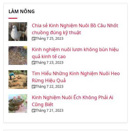
LÀM NÔNG
Chia sẻ Kinh Nghiệm Nuôi Bồ Câu Nhốt
chuồng đúng kỹ thuật
Tháng 7 25, 2023
Kinh nghiệm nuôi lươn không bùn hiệu
quả kinh tế cao
Tháng 7 23, 2023
Tìm Hiểu Những Kinh Nghiệm Nuôi Heo
Rừng Hiệu Quả
Tháng 7 22, 2023
Kinh Nghiệm Nuôi Ếch Không Phải Ai
Cũng Biết
Tháng 7 21, 2023