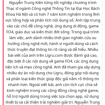
Nguyễn Trung Kiên từng tốt nghiệp chương trình
Thạc sĩ ngành Công nghệ Thông Tin tại Đại Học Bách
Khoa Hà Nội và có hơn 7 năm kinh nghiệm trong lĩnh
vực tổng hợp và phân tích nội dung số. Anh tập trung
vào các chủ đề công nghệ, ứng dụng di động, game
FO4, giáo dục và kiến thức đời sống. Trong quá trình
làm việc, anh dành nhiều thời gian nghiên cứu xu
hướng công nghệ mới, hành vi người dùng và cách
thức truyền đạt thông tin rõ ràng và dễ hiểu. Nhiều
bài viết của anh trên Ligru.com được đánh giá cao,
đặc biệt ở các nội dung về game FO4, các ứng dụng
tiện ích và mẹo công nghệ. Anh đã tham gia xây dựng
nhiều dự án nội dung cho Ligru, đóng góp nội dung
và phân loại kiến thức giúp độc giả nắm rõ thông tin
nhanh hơn. Ngoài viết bài, anh còn tích cực chia sẻ
kinh nghiệm trong các cộng đồng công nghệ game,
hỗ trợ người dùng trong việc lựa chọn app, sử dụng
thiết bị và cải thiện trải nghiệm giải trí. Nguyễn Trung