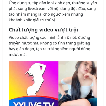
Ứng dụng tụ tập dàn idol xinh đẹp, thường xuyên
phát sóng livestream với nội dung độc đáo, sáng
tạo nhằm mang lại cho người xem những
khoảnh khắc giải trí thú vị.
Chất lượng video vượt trội
Video chất lượng cao, hình ảnh rõ nét, đường
truyền mượt mà, không có tình trạng giật lag
hay gián đoạn, tạo ra trải nghiệm người dùng
mượt mà.