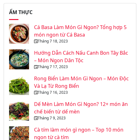
ẨM THỰC
Cá Basa Làm Món Gì Ngon? Tổng hợp 5
món ngon từ Cá Basa
Tháng 7 18, 2023
Hướng Dẫn Cách Nấu Canh Bon Tây Bắc
– Món Ngon Dân Tộc
Tháng 7 17, 2023
Rong Biển Làm Món Gì Ngon – Món Độc
Và Lạ Từ Rong Biển
Tháng 7 16, 2023
Dế Mèn Làm Món Gì Ngon? 12+ món ăn
chế biến từ dế mèn
Tháng 7 9, 2023
Cà tím làm món gì ngon – Top 10 món
ngon từ cà tím