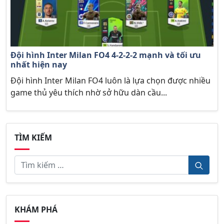
Đội hình Inter Milan FO4 4-2-2-2 mạnh và tối ưu
nhất hiện nay
Đội hình Inter Milan FO4 luôn là lựa chọn được nhiều
game thủ yêu thích nhờ sở hữu dàn cầu...
TÌM KIẾM
KHÁM PHÁ