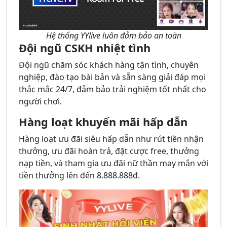
Hệ thống YYlive luôn đảm bảo an toàn
Đội ngũ CSKH nhiệt tình
Đội ngũ chăm sóc khách hàng tận tình, chuyên
nghiệp, đào tạo bài bản và sẵn sàng giải đáp mọi
thắc mắc 24/7, đảm bảo trải nghiệm tốt nhất cho
người chơi.
Hàng loạt khuyến mãi hấp dẫn
Hàng loạt ưu đãi siêu hấp dẫn như rút tiền nhận
thưởng, ưu đãi hoàn trả, đặt cược free, thưởng
nạp tiền, và tham gia ưu đãi nữ thần may mắn với
tiền thưởng lên đến 8.888.888đ.