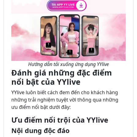
Hướng dẫn tải xuống ứng dụng YYlive
Đánh giá những đặc điểm
nổi bật của YYlive
YYlive luôn biết cách đem đến cho khách hàng
những trải nghiệm tuyệt vời thông qua những
ưu điểm nổi bật dưới đây:
Ưu điểm nổi trội của YYlive
Nội dung độc đáo