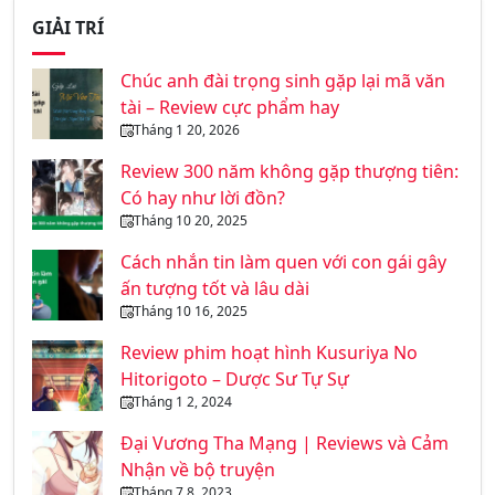
GIẢI TRÍ
Chúc anh đài trọng sinh gặp lại mã văn
tài – Review cực phẩm hay
Tháng 1 20, 2026
Review 300 năm không gặp thượng tiên:
Có hay như lời đồn?
Tháng 10 20, 2025
Cách nhắn tin làm quen với con gái gây
ấn tượng tốt và lâu dài
Tháng 10 16, 2025
Review phim hoạt hình Kusuriya No
Hitorigoto – Dược Sư Tự Sự
Tháng 1 2, 2024
Đại Vương Tha Mạng | Reviews và Cảm
Nhận về bộ truyện
Tháng 7 8, 2023