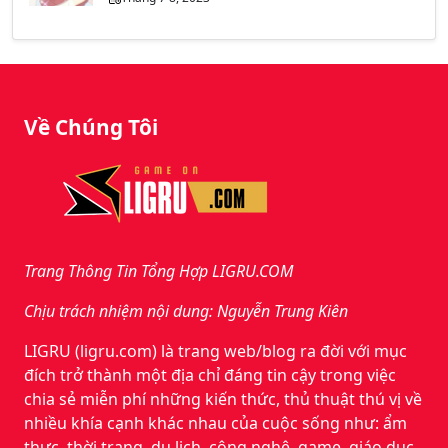
Về Chúng Tôi
Trang Thông Tin Tổng Hợp LIGRU.COM
Chịu trách nhiệm nội dung: Nguyễn Trung Kiên
LIGRU (ligru.com) là trang web/blog ra đời với mục
đích trở thành một địa chỉ đáng tin cậy trong việc
chia sẻ miễn phí những kiến thức, thủ thuật thú vị về
nhiều khía cạnh khác nhau của cuộc sống như: ẩm
thực, thời trang, du lịch, công nghệ, game, giáo dục,