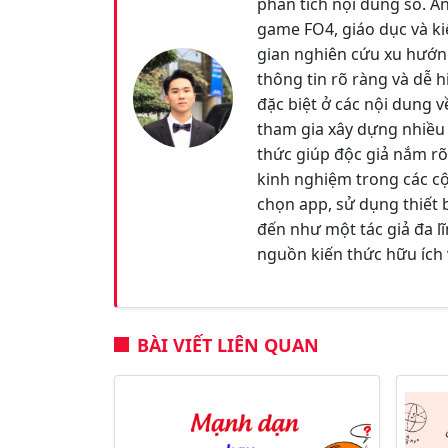
phân tích nội dung số. A
game FO4, giáo dục và ki
gian nghiên cứu xu hướn
thông tin rõ ràng và dễ h
đặc biệt ở các nội dung 
tham gia xây dựng nhiều 
thức giúp độc giả nắm rõ 
kinh nghiệm trong các c
chọn app, sử dụng thiết b
đến như một tác giả đa l
nguồn kiến thức hữu ích 
BÀI VIẾT LIÊN QUAN