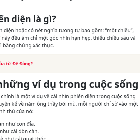
n diện là gì?
n diện hoặc có nét nghĩa tương tự bao gồm: “một chiều”,
ừ này đều ám chỉ một góc nhìn hạn hẹp, thiếu chiều sâu và
ì bằng chứng xác thực.
của từ Đẽ Đàng?
 những ví dụ trong cuộc sống
chính là một ví dụ về cái nhìn phiến diện trong cuộc sống
huyện kể về năm ông thầy bói mù, mỗi người chỉ sờ vào một
ình thù của nó:
un như con đỉa.
như cái đòn càn.
è như cái quạt thóc.