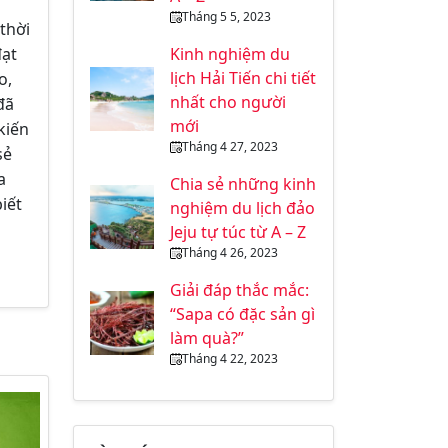
Tháng 5 5, 2023
thời
Kinh nghiệm du
đạt
lịch Hải Tiến chi tiết
o,
nhất cho người
đã
mới
kiến
Tháng 4 27, 2023
sẻ
a
Chia sẻ những kinh
iết
nghiệm du lịch đảo
Jeju tự túc từ A – Z
Tháng 4 26, 2023
Giải đáp thắc mắc:
“Sapa có đặc sản gì
làm quà?”
Tháng 4 22, 2023