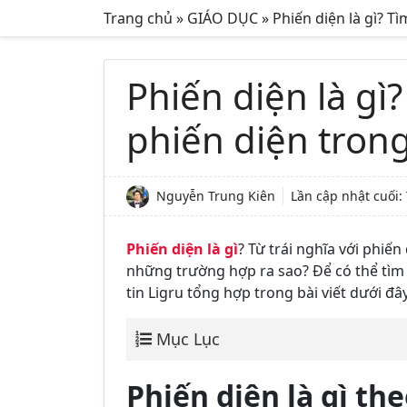
Trang chủ
»
GIÁO DỤC
»
Phiến diện là gì? T
Phiến diện là gì
phiến diện trong
Nguyễn Trung Kiên
Lần cập nhật cuối:
Phiến diện là gì
? Từ trái nghĩa với phiế
những trường hợp ra sao? Để có thể tìm h
tin Ligru tổng hợp trong bài viết dưới đây
Mục Lục
Phiến diện là gì th