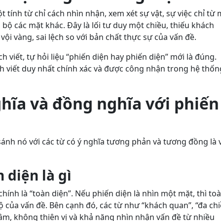
t tính từ chỉ cách nhìn nhận, xem xét sự vật, sự việc chỉ từ
bộ các mặt khác. Đây là lối tư duy một chiều, thiếu khách
i vàng, sai lệch so với bản chất thực sự của vấn đề.
 viết, tự hỏi liệu “phiến diện hay phiến diện” mới là đúng.
ch viết duy nhất chính xác và được công nhận trong hệ thốn
ghĩa và đồng nghĩa với phiến
 sánh nó với các từ có ý nghĩa tương phản và tương đồng là 
 diện là gì
 chính là “toàn diện”. Nếu phiến diện là nhìn một mặt, thì to
ộ của vấn đề. Bên cạnh đó, các từ như “khách quan”, “đa ch
tâm, không thiên vị và khả năng nhìn nhận vấn đề từ nhiều