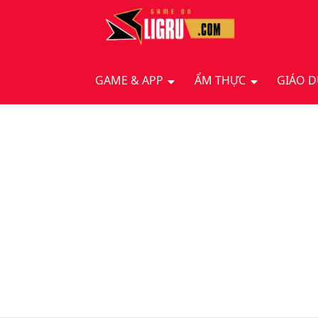
GAME & APP
ẨM THỰC
GIÁO 