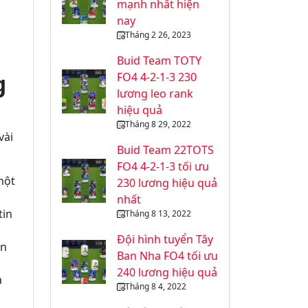
mạnh nhất hiện
nay
Tháng 2 26, 2023
Buid Team TOTY
g
FO4 4-2-1-3 230
lương leo rank
hiệu quả
Tháng 8 29, 2022
vài
Buid Team 22TOTS
FO4 4-2-1-3 tối ưu
một
230 lương hiệu quả
nhất
tin
Tháng 8 13, 2022
Đội hình tuyển Tây
ản
Ban Nha FO4 tối ưu
240 lương hiệu quả
à
Tháng 8 4, 2022