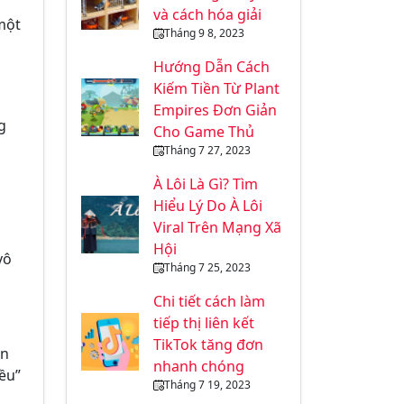
và cách hóa giải
 một
Tháng 9 8, 2023
Hướng Dẫn Cách
Kiếm Tiền Từ Plant
Empires Đơn Giản
g
Cho Game Thủ
Tháng 7 27, 2023
À Lôi Là Gì? Tìm
Hiểu Lý Do À Lôi
Viral Trên Mạng Xã
Hội
vô
Tháng 7 25, 2023
Chi tiết cách làm
tiếp thị liên kết
TikTok tăng đơn
àn
nhanh chóng
iều”
Tháng 7 19, 2023