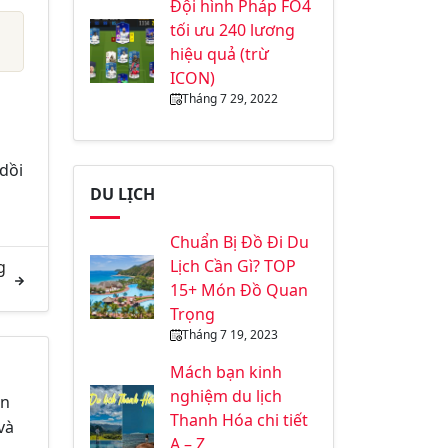
Đội hình Pháp FO4
tối ưu 240 lương
hiệu quả (trừ
ICON)
Tháng 7 29, 2022
dồi
DU LỊCH
Chuẩn Bị Đồ Đi Du
Lịch Cần Gì? TOP
g
15+ Món Đồ Quan
Trọng
Tháng 7 19, 2023
Mách bạn kinh
nghiệm du lịch
in
Thanh Hóa chi tiết
và
A – Z