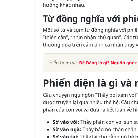
hướng khác nhau.
Từ đồng nghĩa với phiế
Một số từ và cụm từ đồng nghĩa với phiế
“thiển cận”, “nhìn nhận chủ quan”. Các t
thường dựa trên cảm tính cá nhân thay v
Hiểu thêm về:
Đẽ Đàng là gì? Nguồn gốc 
Phiến diện là gì và
Câu chuyện ngụ ngôn “Thầy bói xem voi” 
được truyền lại qua nhiều thế hệ. Câu c
phận của con voi và đưa ra kết luận về h
Sờ vào vòi:
Thầy phán con voi sun s
Sờ vào ngà:
Thầy bảo nó chằn chẵn 
Sờ vào tai:
Thầy lại cho rằng nó bè b