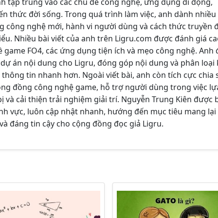
nh tập trung vào các chủ đề công nghệ, ứng dụng di động,
ến thức đời sống. Trong quá trình làm việc, anh dành nhiều 
g công nghệ mới, hành vi người dùng và cách thức truyền 
iểu. Nhiều bài viết của anh trên Ligru.com được đánh giá ca
về game FO4, các ứng dụng tiện ích và mẹo công nghệ. Anh 
dự án nội dung cho Ligru, đóng góp nội dung và phân loại 
thông tin nhanh hơn. Ngoài viết bài, anh còn tích cực chia 
ộng đồng công nghệ game, hỗ trợ người dùng trong việc lự
ị và cải thiện trải nghiệm giải trí. Nguyễn Trung Kiên được b
ĩnh vực, luôn cập nhật nhanh, hướng đến mục tiêu mang lại
và đáng tin cậy cho cộng đồng đọc giả Ligru.