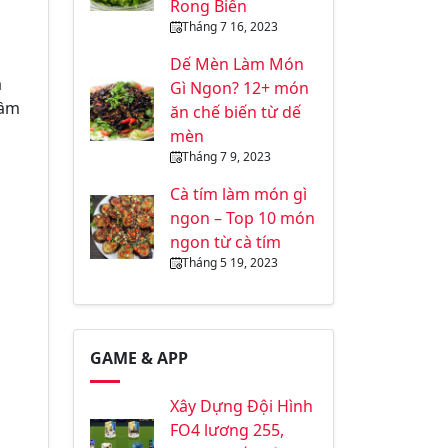
Rong Biển
Tháng 7 16, 2023
Dế Mèn Làm Món
à
Gì Ngon? 12+ món
lầm
ăn chế biến từ dế
mèn
Tháng 7 9, 2023
Cà tím làm món gì
ngon – Top 10 món
ngon từ cà tím
Tháng 5 19, 2023
GAME & APP
Xây Dựng Đội Hình
FO4 lương 255,