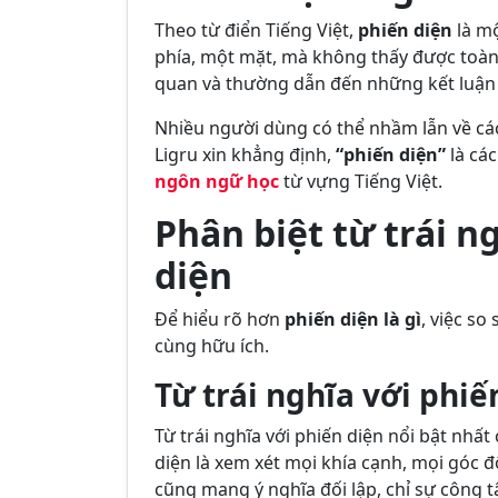
Theo từ điển Tiếng Việt,
phiến diện
là mộ
phía, một mặt, mà không thấy được toàn 
quan và thường dẫn đến những kết luận vộ
Nhiều người dùng có thể nhầm lẫn về cách
Ligru xin khẳng định,
“phiến diện”
là cá
ngôn ngữ học
từ vựng Tiếng Việt.
Phân biệt từ trái n
diện
Để hiểu rõ hơn
phiến diện là gì
, việc so
cùng hữu ích.
Từ trái nghĩa với phiến
Từ trái nghĩa với phiến diện nổi bật nhất
diện là xem xét mọi khía cạnh, mọi góc đ
cũng mang ý nghĩa đối lập, chỉ sự công 