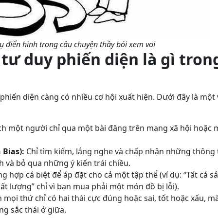
 dụ điển hình trong câu chuyện thầy bói xem voi
tư duy phiến diện là gì tron
phiến diện càng có nhiều cơ hội xuất hiện. Dưới đây là một 
ch một người chỉ qua một bài đăng trên mạng xã hội hoặc 
 Bias):
Chỉ tìm kiếm, lắng nghe và chấp nhận những thông 
 và bỏ qua những ý kiến trái chiều.
 hợp cá biệt để áp đặt cho cả một tập thể (ví dụ: “Tất cả s
 lượng” chỉ vì bạn mua phải một món đồ bị lỗi).
mọi thứ chỉ có hai thái cực đúng hoặc sai, tốt hoặc xấu, m
g sắc thái ở giữa.